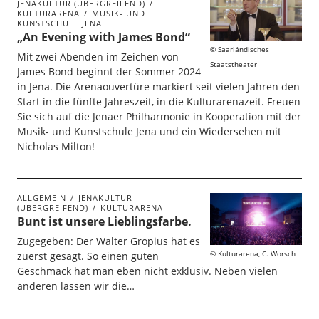
JENAKULTUR (ÜBERGREIFEND)
KULTURARENA
MUSIK- UND
KUNSTSCHULE JENA
„An Evening with James Bond“
Saarländisches
Mit zwei Abenden im Zeichen von
Staatstheater
James Bond beginnt der Sommer 2024
in Jena. Die Arenaouvertüre markiert seit vielen Jahren den
Start in die fünfte Jahreszeit, in die Kulturarenazeit. Freuen
Sie sich auf die Jenaer Philharmonie in Kooperation mit der
Musik- und Kunstschule Jena und ein Wiedersehen mit
Nicholas Milton!
ALLGEMEIN
JENAKULTUR
(ÜBERGREIFEND)
KULTURARENA
Bunt ist unsere Lieblingsfarbe.
Zugegeben: Der Walter Gropius hat es
Kulturarena, C. Worsch
zuerst gesagt. So einen guten
Geschmack hat man eben nicht exklusiv. Neben vielen
anderen lassen wir die…