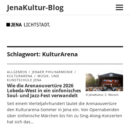
JenaKultur-Blog
Skip
Skip
Site
Suche
to
to
map
Content
navigation
Schlagwort:
KulturArena
ALLGEMEIN
JENAER PHILHARMONIE
KULTURARENA
MUSIK- UND
KUNSTSCHULE JENA
Wie die Arenaouvertüre 2026
Lobeda-West in ein sinfonisches
Soul- und Jazz-Fest verwandelt
JenaKultur, C. Worsch
Seit einem Vierteljahrhundert läutet die Arenaouvertüre
den Kulturarena-Sommer in Jena ein. Von Opernabenden
über sinfonische Märchen bis hin zu Sing-Along-Konzerten
hat sich das…