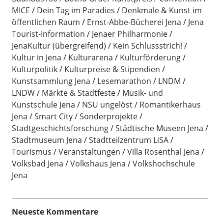
MICE
Dein Tag im Paradies
Denkmale & Kunst im
öffentlichen Raum
Ernst-Abbe-Bücherei Jena
Jena
Tourist-Information
Jenaer Philharmonie
JenaKultur (übergreifend)
Kein Schlussstrich!
Kultur in Jena
Kulturarena
Kulturförderung
Kulturpolitik
Kulturpreise & Stipendien
Kunstsammlung Jena
Lesemarathon
LNDM
LNDW
Märkte & Stadtfeste
Musik- und
Kunstschule Jena
NSU ungelöst
Romantikerhaus
Jena
Smart City
Sonderprojekte
Stadtgeschichtsforschung
Städtische Museen Jena
Stadtmuseum Jena
Stadtteilzentrum LiSA
Tourismus
Veranstaltungen
Villa Rosenthal Jena
Volksbad Jena
Volkshaus Jena
Volkshochschule
Jena
Neueste Kommentare