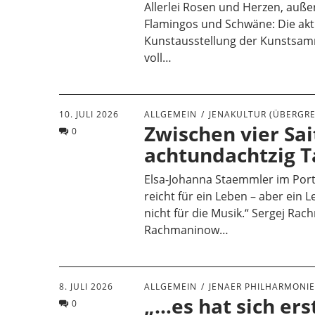
Allerlei Rosen und Herzen, auße
Flamingos und Schwäne: Die akt
Kunstausstellung der Kunstsamm
voll…
10. JULI 2026
ALLGEMEIN
JENAKULTUR (ÜBERGRE
Zwischen vier Sa
0
achtundachtzig T
Elsa-Johanna Staemmler im Port
reicht für ein Leben – aber ein L
nicht für die Musik.“ Sergej R
Rachmaninow…
8. JULI 2026
ALLGEMEIN
JENAER PHILHARMONI
„…es hat sich erst
0