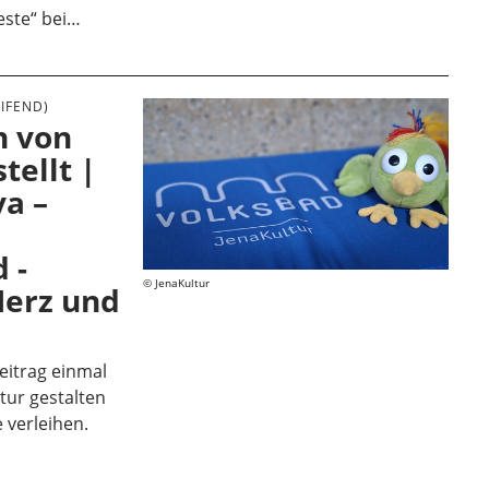
este“ bei…
IFEND)
n von
tellt |
a –
 -
JenaKultur
Herz und
eitrag einmal
tur gestalten
 verleihen.