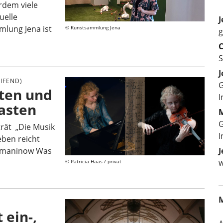
rdem viele
uelle
J
lung Jena ist
Kunstsammlung Jena
g
C
S
J
IFEND)
G
iten und
I
asten
M
G
rät „Die Musik
I
eben reicht
achmaninow Was
J
w
Patricia Haas / privat
E
 ein-,