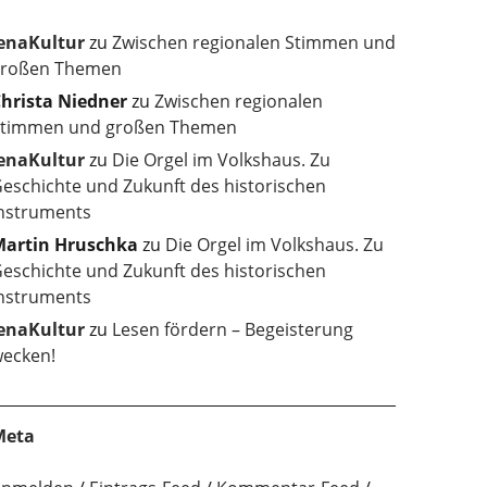
enaKultur
zu
Zwischen regionalen Stimmen und
roßen Themen
hrista Niedner
zu
Zwischen regionalen
timmen und großen Themen
enaKultur
zu
Die Orgel im Volkshaus. Zu
eschichte und Zukunft des historischen
nstruments
artin Hruschka
zu
Die Orgel im Volkshaus. Zu
eschichte und Zukunft des historischen
nstruments
enaKultur
zu
Lesen fördern – Begeisterung
ecken!
Meta