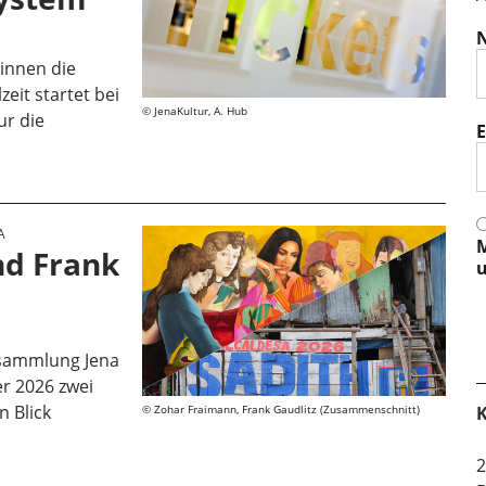
innen die
eit startet bei
JenaKultur, A. Hub
ur die
E
A
M
nd Frank
u
sammlung Jena
er 2026 zwei
n Blick
K
Zohar Fraimann, Frank Gaudlitz (Zusammenschnitt)
2