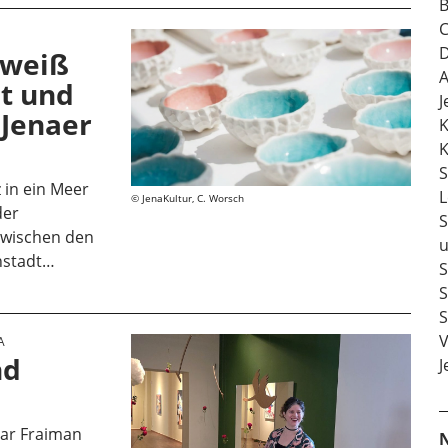
B
C
E
D
-weiß
A
t und
J
 Jenaer
K
K
S
 in ein Meer
L
JenaKultur, C. Worsch
der
S
 Zwischen den
u
nstadt…
S
S
S
V
A
nd
J
har Fraiman