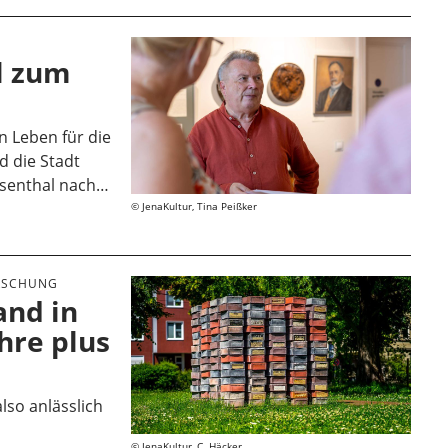
l zum
n Leben für die
d die Stadt
osenthal nach…
JenaKultur, Tina Peißker
RSCHUNG
and in
ahre plus
also anlässlich
JenaKultur, C. Häcker