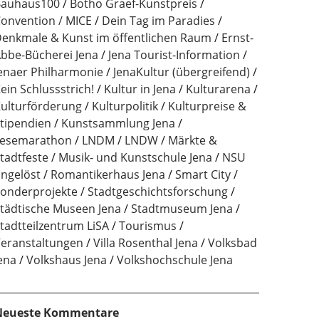
auhaus100
Botho Graef-Kunstpreis
onvention / MICE
Dein Tag im Paradies
enkmale & Kunst im öffentlichen Raum
Ernst-
bbe-Bücherei Jena
Jena Tourist-Information
enaer Philharmonie
JenaKultur (übergreifend)
ein Schlussstrich!
Kultur in Jena
Kulturarena
ulturförderung
Kulturpolitik
Kulturpreise &
tipendien
Kunstsammlung Jena
esemarathon
LNDM
LNDW
Märkte &
tadtfeste
Musik- und Kunstschule Jena
NSU
ngelöst
Romantikerhaus Jena
Smart City
onderprojekte
Stadtgeschichtsforschung
tädtische Museen Jena
Stadtmuseum Jena
tadtteilzentrum LiSA
Tourismus
eranstaltungen
Villa Rosenthal Jena
Volksbad
ena
Volkshaus Jena
Volkshochschule Jena
Neueste Kommentare