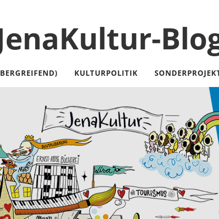
JenaKultur-Blo
ÜBERGREIFEND)
KULTURPOLITIK
SONDERPROJEK