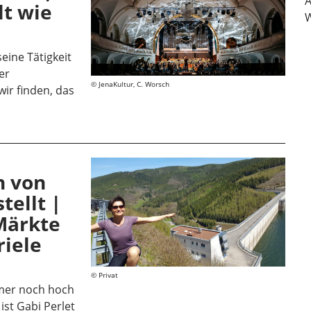
t wie
W
eine Tätigkeit
er
JenaKultur, C. Worsch
wir finden, das
E
n von
tellt |
Märkte
riele
Privat
mmer noch hoch
ist Gabi Perlet