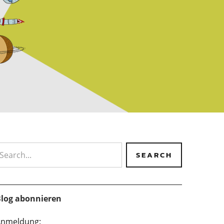
earch
log abonnieren
nmeldung: