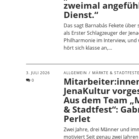
zweimal angefühl
Dienst.“
Das sagt Barnabás Fekete über s
als Erster Schlagzeuger der Jena
Philharmonie im Interview, und 
hört sich klasse an,…
3. JULI 2026
ALLGEMEIN
MÄRKTE & STADTFEST
Mitarbeiter:inne
0
JenaKultur vorges
Aus dem Team „
& Stadtfest“: Gab
Perlet
Zwei Jahre, drei Männer und i
motiviert Seit genau zwei Jahren 