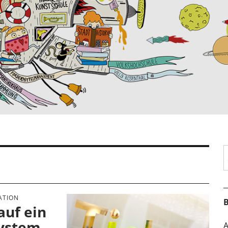
S
ATION
B
auf ein
system
A