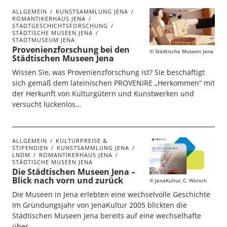
ALLGEMEIN
KUNSTSAMMLUNG JENA
ROMANTIKERHAUS JENA
STADTGESCHICHTSFORSCHUNG
STÄDTISCHE MUSEEN JENA
STADTMUSEUM JENA
Provenienzforschung bei den
Städtische Museen Jena
Städtischen Museen Jena
Wissen Sie, was Provenienzforschung ist? Sie beschäftigt
sich gemäß dem lateinischen PROVENIRE „Herkommen“ mit
der Herkunft von Kulturgütern und Kunstwerken und
versucht lückenlos…
ALLGEMEIN
KULTURPREISE &
STIPENDIEN
KUNSTSAMMLUNG JENA
LNDM
ROMANTIKERHAUS JENA
STÄDTISCHE MUSEEN JENA
Die Städtischen Museen Jena –
Blick nach vorn und zurück
JenaKultur, C. Worsch
Die Museen in Jena erlebten eine wechselvolle Geschichte
Im Gründungsjahr von JenaKultur 2005 blickten die
Städtischen Museen Jena bereits auf eine wechselhafte
über…