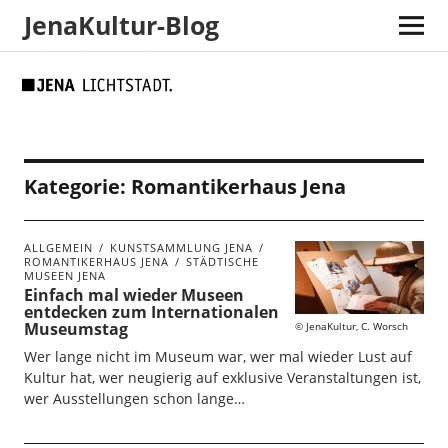
JenaKultur-Blog
Skip
Skip
Site
Suche
to
to
map
Content
navigation
Kategorie:
Romantikerhaus Jena
ALLGEMEIN
KUNSTSAMMLUNG JENA
ROMANTIKERHAUS JENA
STÄDTISCHE
MUSEEN JENA
Einfach mal wieder Museen
entdecken zum Internationalen
Museumstag
JenaKultur, C. Worsch
Wer lange nicht im Museum war, wer mal wieder Lust auf
Kultur hat, wer neugierig auf exklusive Veranstaltungen ist,
wer Ausstellungen schon lange…