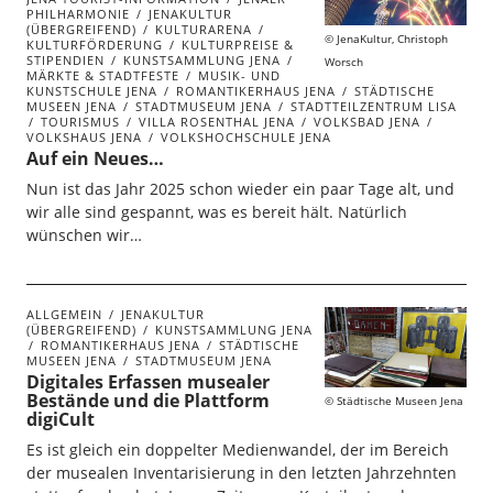
PHILHARMONIE
JENAKULTUR
(ÜBERGREIFEND)
KULTURARENA
JenaKultur, Christoph
KULTURFÖRDERUNG
KULTURPREISE &
STIPENDIEN
KUNSTSAMMLUNG JENA
Worsch
MÄRKTE & STADTFESTE
MUSIK- UND
KUNSTSCHULE JENA
ROMANTIKERHAUS JENA
STÄDTISCHE
MUSEEN JENA
STADTMUSEUM JENA
STADTTEILZENTRUM LISA
TOURISMUS
VILLA ROSENTHAL JENA
VOLKSBAD JENA
VOLKSHAUS JENA
VOLKSHOCHSCHULE JENA
Auf ein Neues…
Nun ist das Jahr 2025 schon wieder ein paar Tage alt, und
wir alle sind gespannt, was es bereit hält. Natürlich
wünschen wir…
ALLGEMEIN
JENAKULTUR
(ÜBERGREIFEND)
KUNSTSAMMLUNG JENA
ROMANTIKERHAUS JENA
STÄDTISCHE
MUSEEN JENA
STADTMUSEUM JENA
Digitales Erfassen musealer
Bestände und die Plattform
Städtische Museen Jena
digiCult
Es ist gleich ein doppelter Medienwandel, der im Bereich
der musealen Inventarisierung in den letzten Jahrzehnten