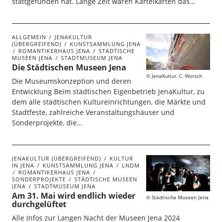
stattgefunden hat. Lange Zeit waren Karteikarten das…
ALLGEMEIN
JENAKULTUR
(ÜBERGREIFEND)
KUNSTSAMMLUNG JENA
ROMANTIKERHAUS JENA
STÄDTISCHE
MUSEEN JENA
STADTMUSEUM JENA
Die Städtischen Museen Jena
JenaKultur, C. Worsch
Die Museumskonzeption und deren
Entwicklung Beim städtischen Eigenbetrieb JenaKultur, zu
dem alle städtischen Kultureinrichtungen, die Märkte und
Stadtfeste, zahlreiche Veranstaltungshäuser und
Sonderprojekte, die…
JENAKULTUR (ÜBERGREIFEND)
KULTUR
IN JENA
KUNSTSAMMLUNG JENA
LNDM
ROMANTIKERHAUS JENA
SONDERPROJEKTE
STÄDTISCHE MUSEEN
JENA
STADTMUSEUM JENA
Am 31. Mai wird endlich wieder
Städtische Museen Jena
durchgelüftet
Alle Infos zur Langen Nacht der Museen Jena 2024