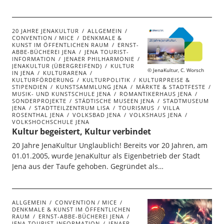
20 JAHRE JENAKULTUR
ALLGEMEIN
CONVENTION / MICE
DENKMALE &
KUNST IM ÖFFENTLICHEN RAUM
ERNST-
ABBE-BÜCHEREI JENA
JENA TOURIST-
INFORMATION
JENAER PHILHARMONIE
JENAKULTUR (ÜBERGREIFEND)
KULTUR
JenaKultur, C. Worsch
IN JENA
KULTURARENA
KULTURFÖRDERUNG
KULTURPOLITIK
KULTURPREISE &
STIPENDIEN
KUNSTSAMMLUNG JENA
MÄRKTE & STADTFESTE
MUSIK- UND KUNSTSCHULE JENA
ROMANTIKERHAUS JENA
SONDERPROJEKTE
STÄDTISCHE MUSEEN JENA
STADTMUSEUM
JENA
STADTTEILZENTRUM LISA
TOURISMUS
VILLA
ROSENTHAL JENA
VOLKSBAD JENA
VOLKSHAUS JENA
VOLKSHOCHSCHULE JENA
Kultur begeistert, Kultur verbindet
20 Jahre JenaKultur Unglaublich! Bereits vor 20 Jahren, am
01.01.2005, wurde JenaKultur als Eigenbetrieb der Stadt
Jena aus der Taufe gehoben. Gegründet als…
ALLGEMEIN
CONVENTION / MICE
DENKMALE & KUNST IM ÖFFENTLICHEN
RAUM
ERNST-ABBE-BÜCHEREI JENA
JENA TOURIST-INFORMATION
JENAER