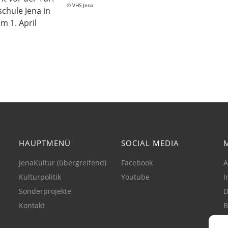
VHS Jena
schule Jena in
 1. April
HAUPTMENÜ
SOCIAL MEDIA
JenaKultur (übergreifend)
Facebook
A
Kulturpolitik
Youtube
I
Sonderprojekte
D
Kontakt
B
C