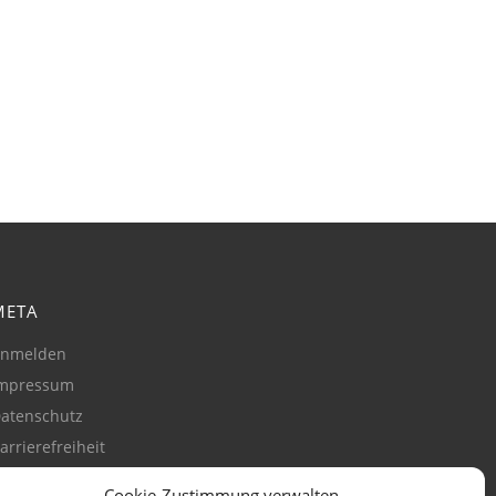
META
nmelden
mpressum
atenschutz
arrierefreiheit
ookie-Richtlinie
Cookie-Zustimmung verwalten