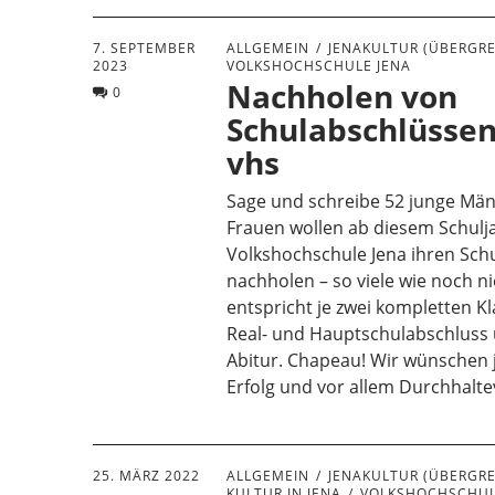
7. SEPTEMBER
ALLGEMEIN
JENAKULTUR (ÜBERGRE
2023
VOLKSHOCHSCHULE JENA
Nachholen von
0
Schulabschlüssen
vhs
Sage und schreibe 52 junge Mä
Frauen wollen ab diesem Schulj
Volkshochschule Jena ihren Sch
nachholen – so viele wie noch ni
entspricht je zwei kompletten K
Real- und Hauptschulabschluss
Abitur. Chapeau! Wir wünschen j
Erfolg und vor allem Durchhalt
25. MÄRZ 2022
ALLGEMEIN
JENAKULTUR (ÜBERGRE
KULTUR IN JENA
VOLKSHOCHSCHUL