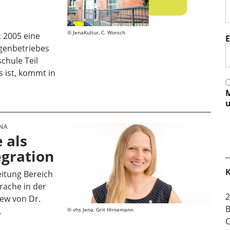
JenaKultur, C. Worsch
t 2005 eine
E
genbetriebes
chule Teil
s ist, kommt in
M
u
NA
 als
egration
K
eitung Bereich
rache in der
2
iew von Dr.
B
…
vhs Jena, Grit Hirsemann
C