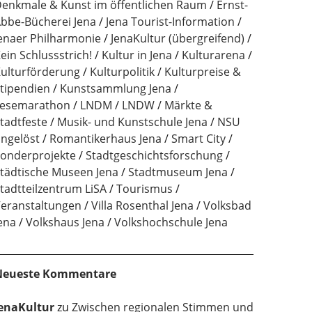
enkmale & Kunst im öffentlichen Raum
Ernst-
bbe-Bücherei Jena
Jena Tourist-Information
enaer Philharmonie
JenaKultur (übergreifend)
ein Schlussstrich!
Kultur in Jena
Kulturarena
ulturförderung
Kulturpolitik
Kulturpreise &
tipendien
Kunstsammlung Jena
esemarathon
LNDM
LNDW
Märkte &
tadtfeste
Musik- und Kunstschule Jena
NSU
ngelöst
Romantikerhaus Jena
Smart City
onderprojekte
Stadtgeschichtsforschung
tädtische Museen Jena
Stadtmuseum Jena
tadtteilzentrum LiSA
Tourismus
eranstaltungen
Villa Rosenthal Jena
Volksbad
ena
Volkshaus Jena
Volkshochschule Jena
Neueste Kommentare
enaKultur
zu
Zwischen regionalen Stimmen und