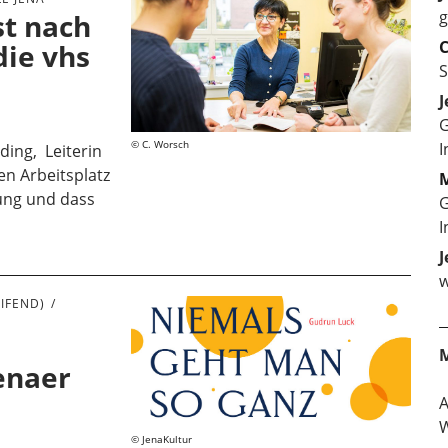
g
st nach
C
die vhs
S
J
G
C. Worsch
I
ding, Leiterin
en Arbeitsplatz
M
nung und dass
G
I
J
w
IFEND)
enaer
W
JenaKultur