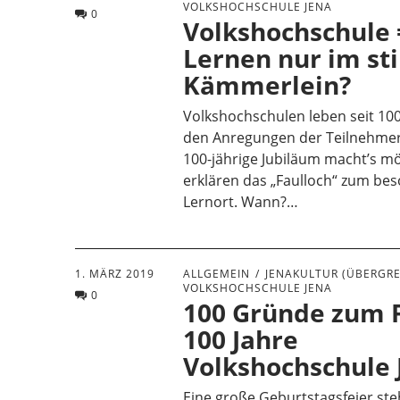
VOLKSHOCHSCHULE JENA
0
Volkshochschule 
Lernen nur im sti
Kämmerlein?
Volkshochschulen leben seit 10
den Anregungen der Teilnehme
100-jährige Jubiläum macht’s mö
erklären das „Faulloch“ zum be
Lernort. Wann?…
1. MÄRZ 2019
ALLGEMEIN
JENAKULTUR (ÜBERGRE
VOLKSHOCHSCHULE JENA
0
100 Gründe zum F
100 Jahre
Volkshochschule 
Eine große Geburtstagsfeier ste