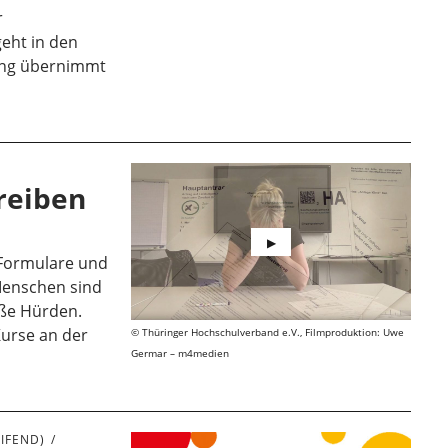
r
eht in den
ing übernimmt
hreiben
Formulare und
 Menschen sind
oße Hürden.
Kurse an der
Thüringer Hochschulverband e.V., Filmproduktion: Uwe
Germar – m4medien
.
IFEND)