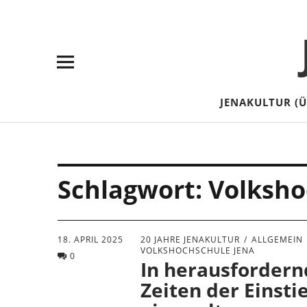
Skip
Skip
Site
Suche
to
to
map
Content
navigation
JENAKULTUR (
Schlagwort:
Volksho
18. APRIL 2025
20 JAHRE JENAKULTUR
ALLGEMEIN
VOLKSHOCHSCHULE JENA
0
In herausforder
Zeiten der Einstie