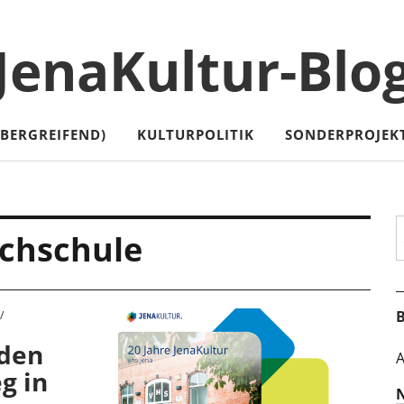
JenaKultur-Blo
ÜBERGREIFEND)
KULTURPOLITIK
SONDERPROJEK
S
chschule
B
nden
A
g in