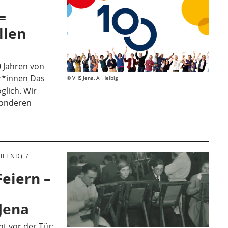
=
llen
0 Jahren von
r*innen Das
VHS Jena, A. Helbig
glich. Wir
sonderen
IFEND)
eiern –
Jena
ht vor der Tür: