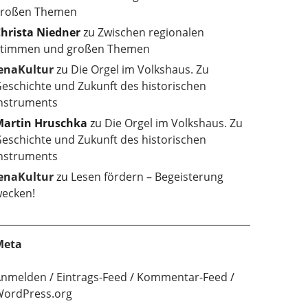
roßen Themen
hrista Niedner
zu
Zwischen regionalen
timmen und großen Themen
enaKultur
zu
Die Orgel im Volkshaus. Zu
eschichte und Zukunft des historischen
nstruments
artin Hruschka
zu
Die Orgel im Volkshaus. Zu
eschichte und Zukunft des historischen
nstruments
enaKultur
zu
Lesen fördern – Begeisterung
ecken!
Meta
Anmelden
Eintrags-Feed
Kommentar-Feed
ordPress.org