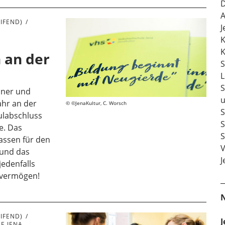
D
A
IFEND)
J
K
K
 an der
S
L
S
nner und
u
ahr an der
©JenaKultur, C. Worsch
S
ulabschluss
S
e. Das
S
lassen für den
V
 und das
J
edenfalls
evermögen!
IFEND)
J
E JENA