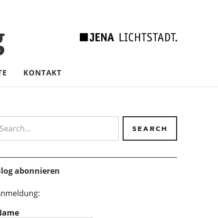
g
TE
KONTAKT
earch
log abonnieren
nmeldung:
Name