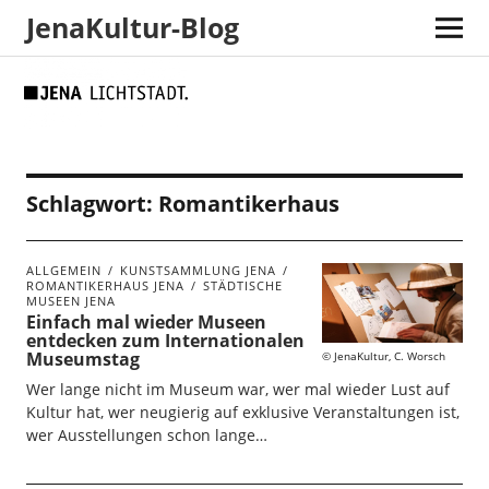
JenaKultur-Blog
Skip
Skip
Site
Suche
to
to
map
Content
navigation
Schlagwort:
Romantikerhaus
ALLGEMEIN
KUNSTSAMMLUNG JENA
ROMANTIKERHAUS JENA
STÄDTISCHE
MUSEEN JENA
Einfach mal wieder Museen
entdecken zum Internationalen
Museumstag
JenaKultur, C. Worsch
Wer lange nicht im Museum war, wer mal wieder Lust auf
Kultur hat, wer neugierig auf exklusive Veranstaltungen ist,
wer Ausstellungen schon lange…