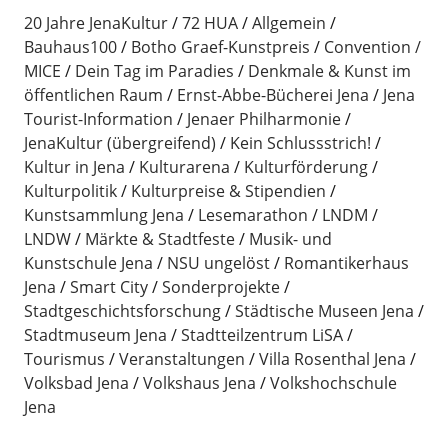
20 Jahre JenaKultur
72 HUA
Allgemein
Bauhaus100
Botho Graef-Kunstpreis
Convention /
MICE
Dein Tag im Paradies
Denkmale & Kunst im
öffentlichen Raum
Ernst-Abbe-Bücherei Jena
Jena
Tourist-Information
Jenaer Philharmonie
JenaKultur (übergreifend)
Kein Schlussstrich!
Kultur in Jena
Kulturarena
Kulturförderung
Kulturpolitik
Kulturpreise & Stipendien
Kunstsammlung Jena
Lesemarathon
LNDM
LNDW
Märkte & Stadtfeste
Musik- und
Kunstschule Jena
NSU ungelöst
Romantikerhaus
Jena
Smart City
Sonderprojekte
Stadtgeschichtsforschung
Städtische Museen Jena
Stadtmuseum Jena
Stadtteilzentrum LiSA
Tourismus
Veranstaltungen
Villa Rosenthal Jena
Volksbad Jena
Volkshaus Jena
Volkshochschule
Jena