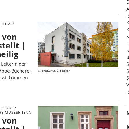
D
A
J
K
 JENA
K
 von
S
tellt |
L
S
eilig
u
 Leiterin der
S
-Abbe-Bücherei,
S
JenaKultur, C. Häcker
ch willkommen
S
V
J
IFEND)
HE MUSEEN JENA
 von
J