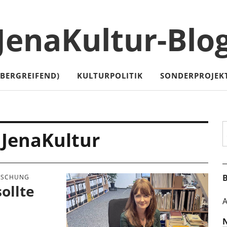
JenaKultur-Blo
ÜBERGREIFEND)
KULTURPOLITIK
SONDERPROJEK
S
 JenaKultur
B
RSCHUNG
ollte
A