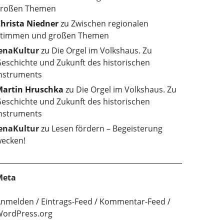
roßen Themen
hrista Niedner
zu
Zwischen regionalen
timmen und großen Themen
enaKultur
zu
Die Orgel im Volkshaus. Zu
eschichte und Zukunft des historischen
nstruments
artin Hruschka
zu
Die Orgel im Volkshaus. Zu
eschichte und Zukunft des historischen
nstruments
enaKultur
zu
Lesen fördern – Begeisterung
ecken!
Meta
Anmelden
Eintrags-Feed
Kommentar-Feed
ordPress.org