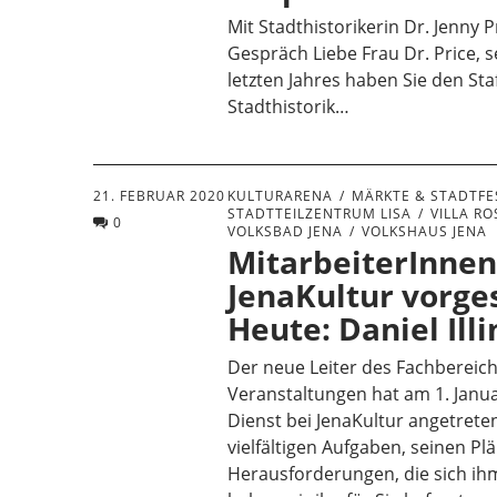
Mit Stadthistorikerin Dr. Jenny P
Gespräch Liebe Frau Dr. Price, s
letzten Jahres haben Sie den Staf
Stadthistorik…
21. FEBRUAR 2020
KULTURARENA
MÄRKTE & STADTFE
STADTTEILZENTRUM LISA
VILLA R
0
VOLKSBAD JENA
VOLKSHAUS JENA
MitarbeiterInnen
JenaKultur vorges
Heute: Daniel Illi
Der neue Leiter des Fachbereic
Veranstaltungen hat am 1. Janu
Dienst bei JenaKultur angetrete
vielfältigen Aufgaben, seinen P
Herausforderungen, die sich ihm