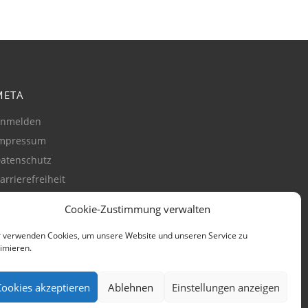
META
nmelden
mpressum
atenschutz
arrierefreiheit
ookie-Richtlinie
Cookie-Zustimmung verwalten
Zustimmung verwalten)
 verwenden Cookies, um unsere Website und unseren Service zu
imieren.
Cookies akzeptieren
Ablehnen
Einstellungen anzeigen