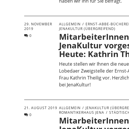
haben wir ihn für Sie befragt.
29. NOVEMBER
ALLGEMEIN
ERNST-ABBE-BÜCHEREI
2019
JENAKULTUR (ÜBERGREIFEND)
MitarbeiterInnen
0
JenaKultur vorges
Heute: Kathrin Th
Heute stellen wir Ihnen die neue
Lobedaer Zweigstelle der Ernst
Frau Kathrin Theilig vor. Herzli
bei JenaKultur!
21. AUGUST 2019
ALLGEMEIN
JENAKULTUR (ÜBERGRE
ROMANTIKERHAUS JENA
STÄDTISC
0
MitarbeiterInnen