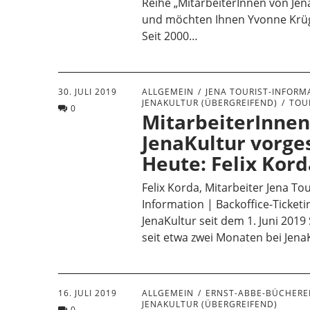
Reihe „MitarbeiterInnen von Jena
und möchten Ihnen Yvonne Krüg
Seit 2000…
30. JULI 2019
ALLGEMEIN
JENA TOURIST-INFORM
JENAKULTUR (ÜBERGREIFEND)
TOU
0
MitarbeiterInnen
JenaKultur vorges
Heute: Felix Kor
Felix Korda, Mitarbeiter Jena Tou
Information | Backoffice-Ticketi
JenaKultur seit dem 1. Juni 2019 S
seit etwa zwei Monaten bei Jen
16. JULI 2019
ALLGEMEIN
ERNST-ABBE-BÜCHEREI
JENAKULTUR (ÜBERGREIFEND)
0