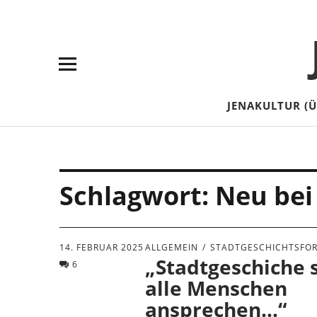
Skip
Skip
Site
Suche
to
to
map
Content
navigation
JENAKULTUR (
Schlagwort:
Neu bei
14. FEBRUAR 2025
ALLGEMEIN
STADTGESCHICHTSFO
„Stadtgeschiche s
6
alle Menschen
ansprechen…“