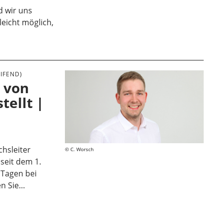
d wir uns
leicht möglich,
IFEND)
 von
tellt |
hsleiter
C. Worsch
seit dem 1.
4 Tagen bei
en Sie…