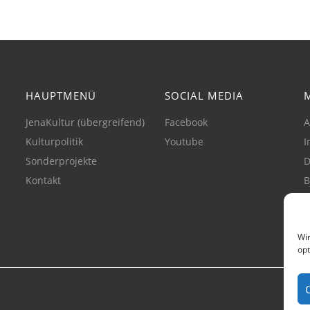
HAUPTMENÜ
SOCIAL MEDIA
JenaKultur (übergreifend)
Facebook
A
Kulturpolitik
Youtube
I
Sonderprojekte
D
Kontakt
B
C
(
Wir
opt