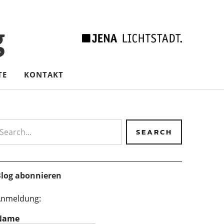
g
TE
KONTAKT
earch
log abonnieren
nmeldung:
Name