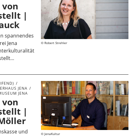
 von
tellt |
Hauck
ein spannendes
rei Jena
Robert Strehler
nterkulturalität
stellt…
IFEND)
ERHAUS JENA
MUSEUM JENA
 von
tellt |
Möller
mskasse und
JenaKultur