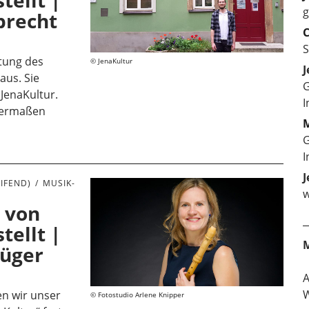
tellt |
g
brecht
C
S
tung des
JenaKultur
J
us. Sie
G
 JenaKultur.
I
enermaßen
M
G
I
J
IFEND)
MUSIK-
w
 von
tellt |
rüger
W
n wir unser
Fotostudio Arlene Knipper