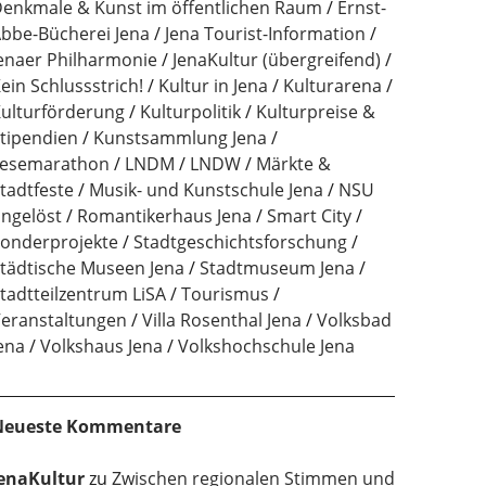
enkmale & Kunst im öffentlichen Raum
Ernst-
bbe-Bücherei Jena
Jena Tourist-Information
enaer Philharmonie
JenaKultur (übergreifend)
ein Schlussstrich!
Kultur in Jena
Kulturarena
ulturförderung
Kulturpolitik
Kulturpreise &
tipendien
Kunstsammlung Jena
esemarathon
LNDM
LNDW
Märkte &
tadtfeste
Musik- und Kunstschule Jena
NSU
ngelöst
Romantikerhaus Jena
Smart City
onderprojekte
Stadtgeschichtsforschung
tädtische Museen Jena
Stadtmuseum Jena
tadtteilzentrum LiSA
Tourismus
eranstaltungen
Villa Rosenthal Jena
Volksbad
ena
Volkshaus Jena
Volkshochschule Jena
Neueste Kommentare
enaKultur
zu
Zwischen regionalen Stimmen und