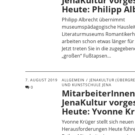
JenaKultur vorges
Heute: Philipp Al
Philipp Albrecht übernimmt
museumspädagogische Hauslei
Literaturmuseums Romantikerha
arbeiten schon etwas länger für
Jetzt treten Sie in die zugegeb
„großen“ Fußtapsen…
7. AUGUST 2019
ALLGEMEIN
JENAKULTUR (ÜBERGRE
UND KUNSTSCHULE JENA
0
MitarbeiterInnen
JenaKultur vorges
Heute: Yvonne K
Yvonne Krüger stellt sich neuen
Herausforderungen Heute führe