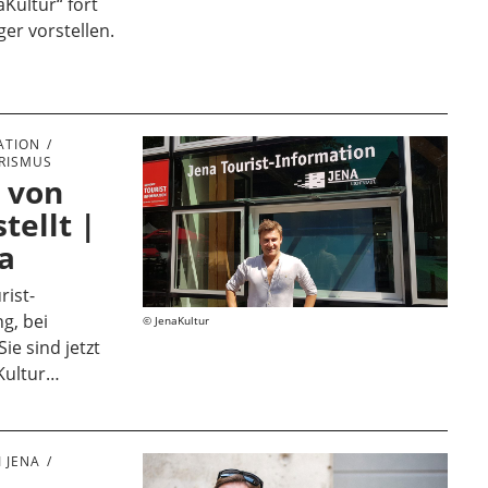
Kultur“ fort
er vorstellen.
ATION
RISMUS
 von
tellt |
da
rist-
ng, bei
JenaKultur
ie sind jetzt
aKultur…
 JENA