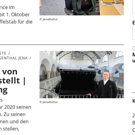
rice im
eit 1. Oktober
JenaKultur
felstab für die
E
STE
M
OSENTHAL JENA
u
 von
tellt |
ng
hs
K
JenaKultur
ar 2020 seinen
n. Zu seinen
2
länen und den
B
 stellen,
C