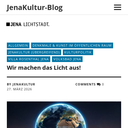
JenaKultur-Blog
Skip
Skip
Site
Suche
to
to
map
Content
navigation
ALLGEMEIN
DENKMALE & KUNST IM ÖFFENTLICHEN RAUM
JENAKULTUR (ÜBERGREIFEND)
KULTURPOLITIK
VILLA ROSENTHAL JENA
VOLKSBAD JENA
Wir machen das Licht aus!
BY JENAKULTUR
COMMENTS
0
27. MÄRZ 2026