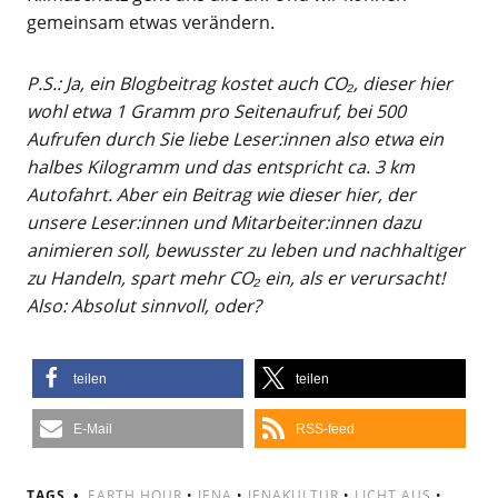
gemeinsam etwas verändern.
P.S.: Ja, ein Blogbeitrag kostet auch CO₂, dieser hier
wohl etwa 1 Gramm pro Seitenaufruf, bei 500
Aufrufen durch Sie liebe Leser:innen also etwa ein
halbes Kilogramm und das entspricht ca. 3 km
Autofahrt. Aber ein Beitrag wie dieser hier, der
unsere Leser:innen und Mitarbeiter:innen dazu
animieren soll, bewusster zu leben und nachhaltiger
zu Handeln, spart mehr CO₂ ein, als er verursacht!
Also: Absolut sinnvoll, oder?
teilen
teilen
E-Mail
RSS-feed
TAGS
EARTH HOUR
•
JENA
•
JENAKULTUR
•
LICHT AUS
•