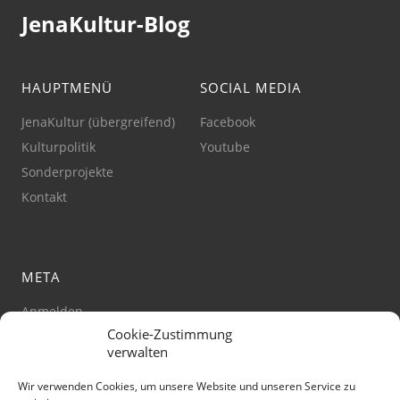
JenaKultur-Blog
HAUPTMENÜ
SOCIAL MEDIA
JenaKultur (übergreifend)
Facebook
Kulturpolitik
Youtube
Sonderprojekte
Kontakt
META
Anmelden
Cookie-Zustimmung
Impressum
verwalten
Datenschutz
Barrierefreiheit
Wir verwenden Cookies, um unsere Website und unseren Service zu