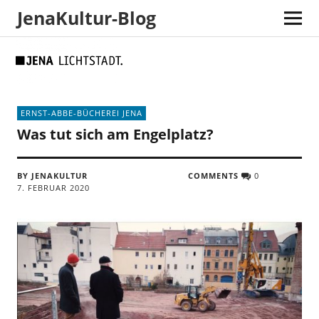
JenaKultur-Blog
Skip
Skip
Site
Suche
to
to
map
Content
navigation
ERNST-ABBE-BÜCHEREI JENA
Was tut sich am Engelplatz?
BY JENAKULTUR
COMMENTS
0
7. FEBRUAR 2020