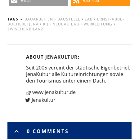
E-Mail
RSS-feed
TAGS
BAUARBEITEN
•
BAUSTELLE
•
EAB
•
ERNST-ABBE-
BÜCHEREI JENA
•
KIJ
•
NEUBAU EAB
•
WERKLEITUNG
•
ZWISCHENBILANZ
ABOUT
JENAKULTUR
Seit 2005 vereint der städtische Eigenbetrieb
JenaKultur alle Kultureinrichtungen sowie
den Tourismus unter einem Dach.
www.jenakultur.de
Jenakultur
0 COMMENTS