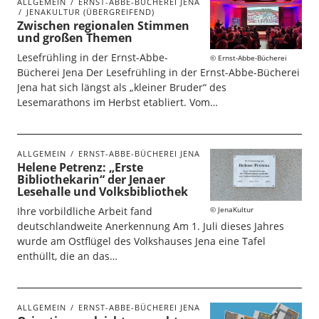
ALLGEMEIN
ERNST-ABBE-BÜCHEREI JENA
JENAKULTUR (ÜBERGREIFEND)
Zwischen regionalen Stimmen
und großen Themen
Lesefrühling in der Ernst-Abbe-
Ernst-Abbe-Bücherei
Bücherei Jena Der Lesefrühling in der Ernst-Abbe-Bücherei
Jena hat sich längst als „kleiner Bruder“ des
Lesemarathons im Herbst etabliert. Vom…
ALLGEMEIN
ERNST-ABBE-BÜCHEREI JENA
Helene Petrenz: „Erste
Bibliothekarin“ der Jenaer
Lesehalle und Volksbibliothek
JenaKultur
Ihre vorbildliche Arbeit fand
deutschlandweite Anerkennung Am 1. Juli dieses Jahres
wurde am Ostflügel des Volkshauses Jena eine Tafel
enthüllt, die an das…
ALLGEMEIN
ERNST-ABBE-BÜCHEREI JENA