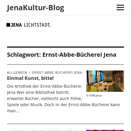
JenaKultur-Blog
Skip
Skip
Site
Suche
to
to
map
Content
navigation
Schlagwort:
Ernst-Abbe-Bücherei Jena
ALLGEMEIN
ERNST-ABBE-BÜCHEREI JENA
Einmal Kunst, bitte!
Die Artothek der Ernst-Abbe-Bücherei
Jena Wer eine Bibliothek betritt,
EAB Jena
erwartet Bücher, vielleicht auch Filme,
Spiele oder Musik. Doch in der Ernst-Abbe-Bücherei kann
man…