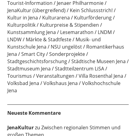
Tourist-Information
Jenaer Philharmonie
JenaKultur (übergreifend)
Kein Schlussstrich!
Kultur in Jena
Kulturarena
Kulturförderung
Kulturpolitik
Kulturpreise & Stipendien
Kunstsammlung Jena
Lesemarathon
LNDM
LNDW
Märkte & Stadtfeste
Musik- und
Kunstschule Jena
NSU ungelöst
Romantikerhaus
Jena
Smart City
Sonderprojekte
Stadtgeschichtsforschung
Städtische Museen Jena
Stadtmuseum Jena
Stadtteilzentrum LiSA
Tourismus
Veranstaltungen
Villa Rosenthal Jena
Volksbad Jena
Volkshaus Jena
Volkshochschule
Jena
Neueste Kommentare
JenaKultur
zu
Zwischen regionalen Stimmen und
großen Themen