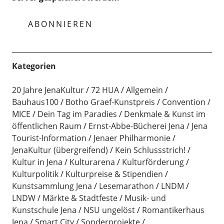
Kategorien
20 Jahre JenaKultur
72 HUA
Allgemein
Bauhaus100
Botho Graef-Kunstpreis
Convention /
MICE
Dein Tag im Paradies
Denkmale & Kunst im
öffentlichen Raum
Ernst-Abbe-Bücherei Jena
Jena
Tourist-Information
Jenaer Philharmonie
JenaKultur (übergreifend)
Kein Schlussstrich!
Kultur in Jena
Kulturarena
Kulturförderung
Kulturpolitik
Kulturpreise & Stipendien
Kunstsammlung Jena
Lesemarathon
LNDM
LNDW
Märkte & Stadtfeste
Musik- und
Kunstschule Jena
NSU ungelöst
Romantikerhaus
Jena
Smart City
Sonderprojekte