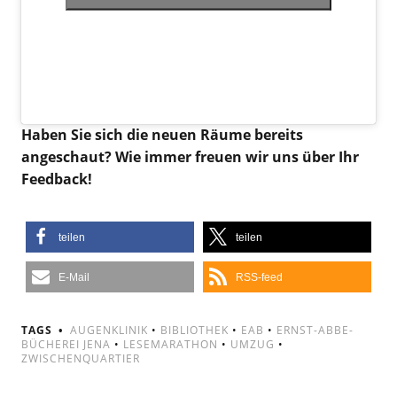
Haben Sie sich die neuen Räume bereits
angeschaut? Wie immer freuen wir uns über Ihr
Feedback!
teilen
teilen
E-Mail
RSS-feed
TAGS
AUGENKLINIK
•
BIBLIOTHEK
•
EAB
•
ERNST-ABBE-
BÜCHEREI JENA
•
LESEMARATHON
•
UMZUG
•
ZWISCHENQUARTIER