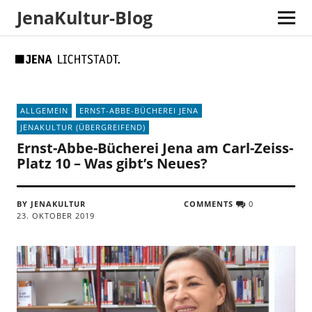
JenaKultur-Blog
Skip
Skip
Site
Suche
to
to
map
Content
navigation
ALLGEMEIN
ERNST-ABBE-BÜCHEREI JENA
JENAKULTUR (ÜBERGREIFEND)
Ernst-Abbe-Bücherei Jena am Carl-Zeiss-
Platz 10 – Was gibt’s Neues?
BY JENAKULTUR
COMMENTS
0
23. OKTOBER 2019