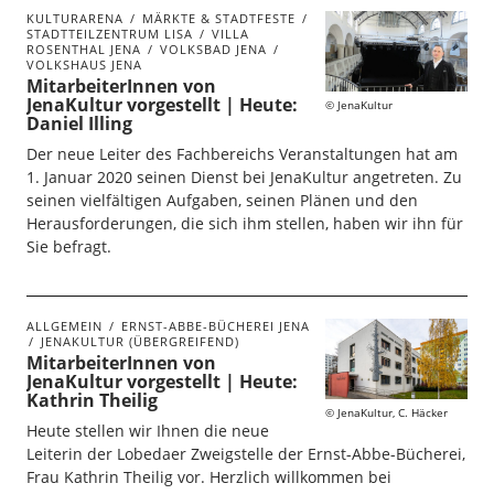
KULTURARENA
MÄRKTE & STADTFESTE
STADTTEILZENTRUM LISA
VILLA
ROSENTHAL JENA
VOLKSBAD JENA
VOLKSHAUS JENA
MitarbeiterInnen von
JenaKultur vorgestellt | Heute:
JenaKultur
Daniel Illing
Der neue Leiter des Fachbereichs Veranstaltungen hat am
1. Januar 2020 seinen Dienst bei JenaKultur angetreten. Zu
seinen vielfältigen Aufgaben, seinen Plänen und den
Herausforderungen, die sich ihm stellen, haben wir ihn für
Sie befragt.
ALLGEMEIN
ERNST-ABBE-BÜCHEREI JENA
JENAKULTUR (ÜBERGREIFEND)
MitarbeiterInnen von
JenaKultur vorgestellt | Heute:
Kathrin Theilig
JenaKultur, C. Häcker
Heute stellen wir Ihnen die neue
Leiterin der Lobedaer Zweigstelle der Ernst-Abbe-Bücherei,
Frau Kathrin Theilig vor. Herzlich willkommen bei