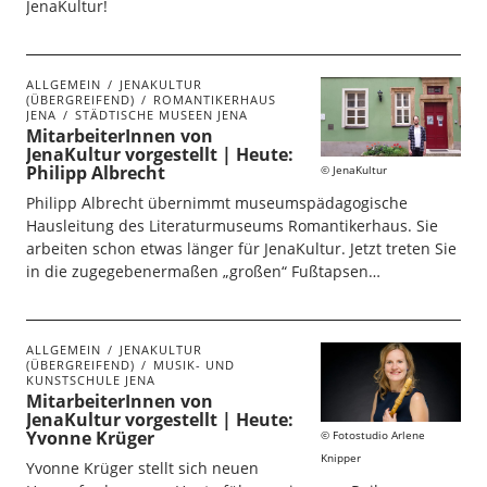
JenaKultur!
ALLGEMEIN
JENAKULTUR
(ÜBERGREIFEND)
ROMANTIKERHAUS
JENA
STÄDTISCHE MUSEEN JENA
MitarbeiterInnen von
JenaKultur vorgestellt | Heute:
Philipp Albrecht
JenaKultur
Philipp Albrecht übernimmt museumspädagogische
Hausleitung des Literaturmuseums Romantikerhaus. Sie
arbeiten schon etwas länger für JenaKultur. Jetzt treten Sie
in die zugegebenermaßen „großen“ Fußtapsen…
ALLGEMEIN
JENAKULTUR
(ÜBERGREIFEND)
MUSIK- UND
KUNSTSCHULE JENA
MitarbeiterInnen von
JenaKultur vorgestellt | Heute:
Yvonne Krüger
Fotostudio Arlene
Knipper
Yvonne Krüger stellt sich neuen