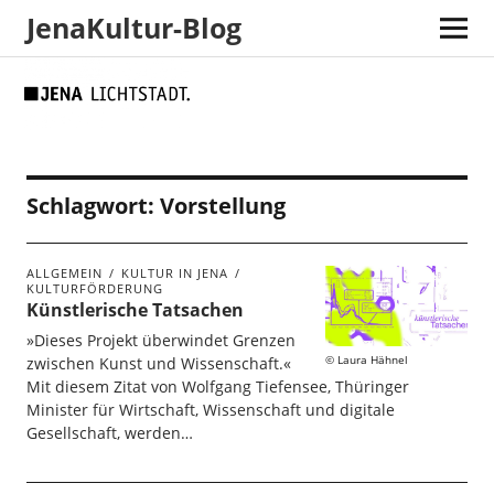
JenaKultur-Blog
Skip
Skip
Site
Suche
to
to
map
Content
navigation
Schlagwort:
Vorstellung
ALLGEMEIN
KULTUR IN JENA
KULTURFÖRDERUNG
Künstlerische Tatsachen
»Dieses Projekt überwindet Grenzen
Laura Hähnel
zwischen Kunst und Wissenschaft.«
Mit diesem Zitat von Wolfgang Tiefensee, Thüringer
Minister für Wirtschaft, Wissenschaft und digitale
Gesellschaft, werden…