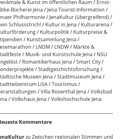
enkmale & Kunst im öffentlichen Raum
Ernst-
bbe-Bücherei Jena
Jena Tourist-Information
enaer Philharmonie
JenaKultur (übergreifend)
ein Schlussstrich!
Kultur in Jena
Kulturarena
ulturförderung
Kulturpolitik
Kulturpreise &
tipendien
Kunstsammlung Jena
esemarathon
LNDM
LNDW
Märkte &
tadtfeste
Musik- und Kunstschule Jena
NSU
ngelöst
Romantikerhaus Jena
Smart City
onderprojekte
Stadtgeschichtsforschung
tädtische Museen Jena
Stadtmuseum Jena
tadtteilzentrum LiSA
Tourismus
eranstaltungen
Villa Rosenthal Jena
Volksbad
ena
Volkshaus Jena
Volkshochschule Jena
Neueste Kommentare
enaKultur
zu
Zwischen regionalen Stimmen und