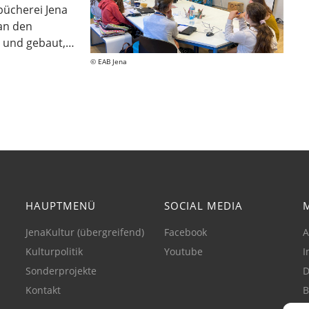
bücherei Jena
an den
t und gebaut,…
EAB Jena
HAUPTMENÜ
SOCIAL MEDIA
JenaKultur (übergreifend)
Facebook
A
Kulturpolitik
Youtube
I
Sonderprojekte
D
Kontakt
B