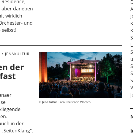
n Residence,
D
t, aber daneben
A
it wirklich
J
 Orchester- und
K
 selbst!
K
S
L
S
E
JENAKULTUR
u
en der
S
fast
S
S
V
J
Jenaer
use
JenaKultur, Foto Christoph Worsch
ckliegende
sen.
uch in der
„SeitenKlang“,
J