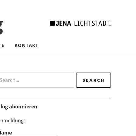
g
TE
KONTAKT
earch
log abonnieren
nmeldung:
Name