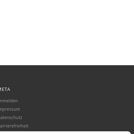
META
nmelden
mpressum
atenschutz
arrierefreiheit