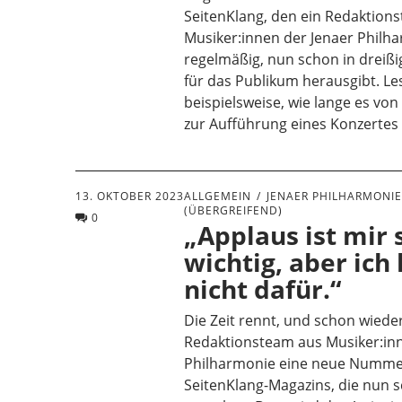
SeitenKlang, den ein Redaktion
Musiker:innen der Jenaer Philh
regelmäßig, nun schon in dreißi
für das Publikum herausgibt. Le
beispielsweise, wie lange es von
zur Aufführung eines Konzertes
13. OKTOBER 2023
ALLGEMEIN
JENAER PHILHARMONI
(ÜBERGREIFEND)
0
„Applaus ist mir
wichtig, aber ich
nicht dafür.“
Die Zeit rennt, und schon wiede
Redaktionsteam aus Musiker:inn
Philharmonie eine neue Numme
SeitenKlang-Magazins, die nun s