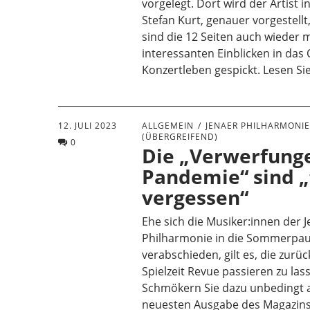
vorgelegt. Dort wird der Artist i
Stefan Kurt, genauer vorgestell
sind die 12 Seiten auch wieder m
interessanten Einblicken in das
Konzertleben gespickt. Lesen Sie
12. JULI 2023
ALLGEMEIN
JENAER PHILHARMONI
(ÜBERGREIFEND)
0
Die „Verwerfung
Pandemie“ sind „
vergessen“
Ehe sich die Musiker:innen der 
Philharmonie in die Sommerpa
verabschieden, gilt es, die zurü
Spielzeit Revue passieren zu las
Schmökern Sie dazu unbedingt a
neuesten Ausgabe des Magazins 