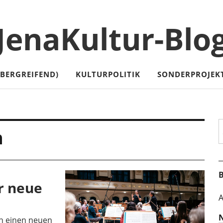
JenaKultur-Blo
ÜBERGREIFEND)
KULTURPOLITIK
SONDERPROJEK
S
n
B
E
r neue
A
en einen neuen