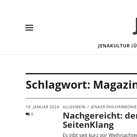
Skip
Skip
Site
Suche
to
to
map
Content
navigation
JENAKULTUR (
Schlagwort:
Magazi
19. JANUAR 2024
ALLGEMEIN
JENAER PHILHARMONI
Nachgereicht: de
0
SeitenKlang
Es gibt seit kurz vor Weihnacht