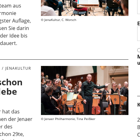
steam aus
armonie
gster Auflage,
JenaKultur, C. Worsch
E
sen Sie darin
 der Idee bis
 dauert.
M
u
E
JENAKULTUR
 schon
 lebe
K
r hat das
en der Jenaer
2
Jenaer Philharmonie, Tina Peißker
r des
B
chon 29te,
C