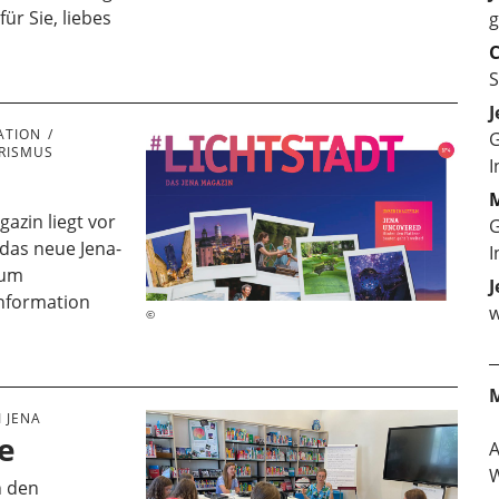
ür Sie, liebes
g
C
S
J
ATION
G
RISMUS
I
M
gazin liegt vor
G
 das neue Jena-
I
zum
J
Information
w
 JENA
te
W
n den