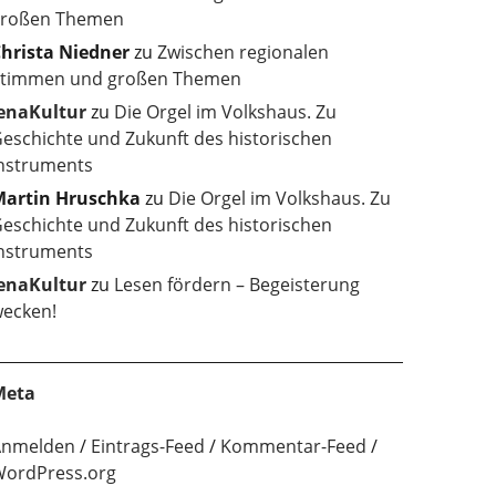
roßen Themen
hrista Niedner
zu
Zwischen regionalen
timmen und großen Themen
enaKultur
zu
Die Orgel im Volkshaus. Zu
eschichte und Zukunft des historischen
nstruments
artin Hruschka
zu
Die Orgel im Volkshaus. Zu
eschichte und Zukunft des historischen
nstruments
enaKultur
zu
Lesen fördern – Begeisterung
ecken!
Meta
Anmelden
Eintrags-Feed
Kommentar-Feed
ordPress.org