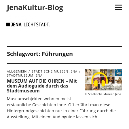
JenaKultur-Blog
Skip
Skip
Site
Suche
to
to
map
Content
navigation
Schlagwort:
Führungen
ALLGEMEIN
STÄDTISCHE MUSEEN JENA
STADTMUSEUM JENA
MUSEUM AUF DIE OHREN – Mit
dem Audioguide durch das
Stadtmuseum
Städtische Museen Jena
Museumsobjekten wohnen meist
erstaunliche Geschichten inne. Oft erfährt man diese
Hintergrundgeschichten nur in einer Führung durch die
Ausstellung. Mit einem Audioguide lassen sich…