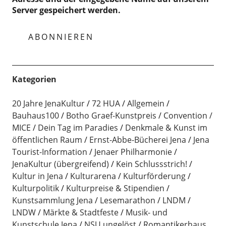
Server gespeichert werden.
Kategorien
20 Jahre JenaKultur
72 HUA
Allgemein
Bauhaus100
Botho Graef-Kunstpreis
Convention /
MICE
Dein Tag im Paradies
Denkmale & Kunst im
öffentlichen Raum
Ernst-Abbe-Bücherei Jena
Jena
Tourist-Information
Jenaer Philharmonie
JenaKultur (übergreifend)
Kein Schlussstrich!
Kultur in Jena
Kulturarena
Kulturförderung
Kulturpolitik
Kulturpreise & Stipendien
Kunstsammlung Jena
Lesemarathon
LNDM
LNDW
Märkte & Stadtfeste
Musik- und
Kunstschule Jena
NSU ungelöst
Romantikerhaus