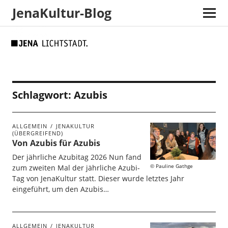
JenaKultur-Blog
Skip
Skip
Site
Suche
to
to
map
Content
navigation
Schlagwort:
Azubis
ALLGEMEIN
JENAKULTUR
(ÜBERGREIFEND)
Von Azubis für Azubis
Der jährliche Azubitag 2026 Nun fand
Pauline Gathge
zum zweiten Mal der jährliche Azubi-
Tag von JenaKultur statt. Dieser wurde letztes Jahr
eingeführt, um den Azubis…
ALLGEMEIN
JENAKULTUR