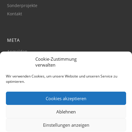
Sonderprojekte
Kontakt
META
Anmelden
Cookie-Zustimmung
Impressum
verwalten
Datenschutz
Barrierefreiheit
Wir verwenden Cookies, um unsere Website und unseren Service zu
optimieren.
Cookie-Richtlinie
(Zustimmung verwalten)
Cookies akzeptieren
Ablehnen
Einstellungen anzeigen
© Stadt Jena