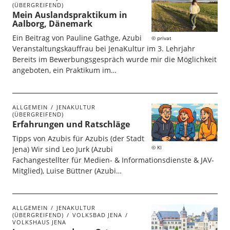
(ÜBERGREIFEND)
Mein Auslandspraktikum in
Aalborg, Dänemark
Ein Beitrag von Pauline Gathge, Azubi
privat
Veranstaltungskauffrau bei JenaKultur im 3. Lehrjahr
Bereits im Bewerbungsgespräch wurde mir die Möglichkeit
angeboten, ein Praktikum im…
ALLGEMEIN
JENAKULTUR
(ÜBERGREIFEND)
Erfahrungen und Ratschläge
Tipps von Azubis für Azubis (der Stadt
KI
Jena) Wir sind Leo Jurk (Azubi
Fachangestellter für Medien- & Informationsdienste & JAV-
Mitglied), Luise Büttner (Azubi…
ALLGEMEIN
JENAKULTUR
(ÜBERGREIFEND)
VOLKSBAD JENA
VOLKSHAUS JENA