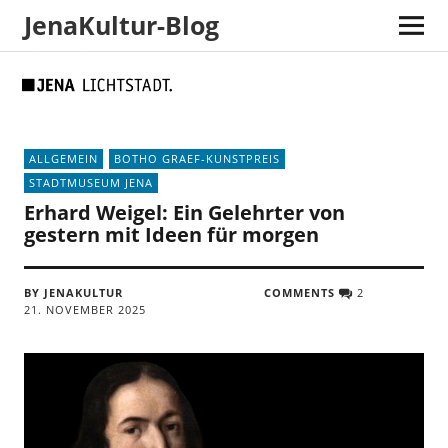
JenaKultur-Blog
Skip
Skip
Site
Suche
to
to
map
Content
navigation
ALLGEMEIN
BOTHO GRAEF-KUNSTPREIS
STADTMUSEUM JENA
Erhard Weigel: Ein Gelehrter von
gestern mit Ideen für morgen
BY JENAKULTUR
COMMENTS
2
21. NOVEMBER 2025