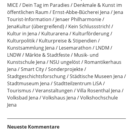
MICE
Dein Tag im Paradies
Denkmale & Kunst im
öffentlichen Raum
Ernst-Abbe-Bücherei Jena
Jena
Tourist-Information
Jenaer Philharmonie
JenaKultur (übergreifend)
Kein Schlussstrich!
Kultur in Jena
Kulturarena
Kulturförderung
Kulturpolitik
Kulturpreise & Stipendien
Kunstsammlung Jena
Lesemarathon
LNDM
LNDW
Märkte & Stadtfeste
Musik- und
Kunstschule Jena
NSU ungelöst
Romantikerhaus
Jena
Smart City
Sonderprojekte
Stadtgeschichtsforschung
Städtische Museen Jena
Stadtmuseum Jena
Stadtteilzentrum LiSA
Tourismus
Veranstaltungen
Villa Rosenthal Jena
Volksbad Jena
Volkshaus Jena
Volkshochschule
Jena
Neueste Kommentare