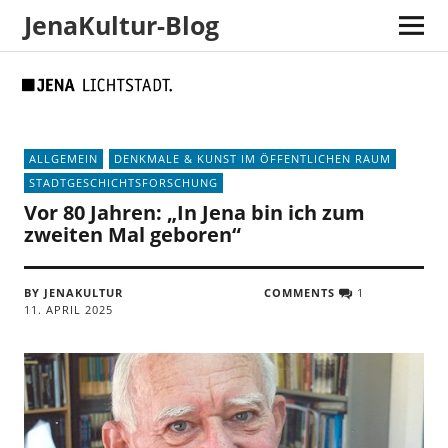
JenaKultur-Blog
Skip
Skip
Site
Suche
to
to
map
Content
navigation
ALLGEMEIN
DENKMALE & KUNST IM ÖFFENTLICHEN RAUM
STADTGESCHICHTSFORSCHUNG
Vor 80 Jahren: „In Jena bin ich zum
zweiten Mal geboren“
BY JENAKULTUR
COMMENTS
1
11. APRIL 2025