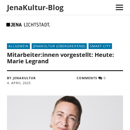
JenaKultur-Blog
Skip
Skip
Site
Suche
to
to
map
Content
navigation
ALLGEMEIN
JENAKULTUR (ÜBERGREIFEND)
SMART CITY
Mitarbeiter:innen vorgestellt: Heute:
Marie Legrand
BY JENAKULTUR
COMMENTS
0
4. APRIL 2025