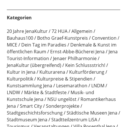
Kategorien
20 Jahre JenaKultur
72 HUA
Allgemein
Bauhaus100
Botho Graef-Kunstpreis
Convention /
MICE
Dein Tag im Paradies
Denkmale & Kunst im
öffentlichen Raum
Ernst-Abbe-Bücherei Jena
Jena
Tourist-Information
Jenaer Philharmonie
JenaKultur (übergreifend)
Kein Schlussstrich!
Kultur in Jena
Kulturarena
Kulturförderung
Kulturpolitik
Kulturpreise & Stipendien
Kunstsammlung Jena
Lesemarathon
LNDM
LNDW
Märkte & Stadtfeste
Musik- und
Kunstschule Jena
NSU ungelöst
Romantikerhaus
Jena
Smart City
Sonderprojekte
Stadtgeschichtsforschung
Städtische Museen Jena
Stadtmuseum Jena
Stadtteilzentrum LiSA
Tourismus
Veranstaltungen
Villa Rosenthal Jena