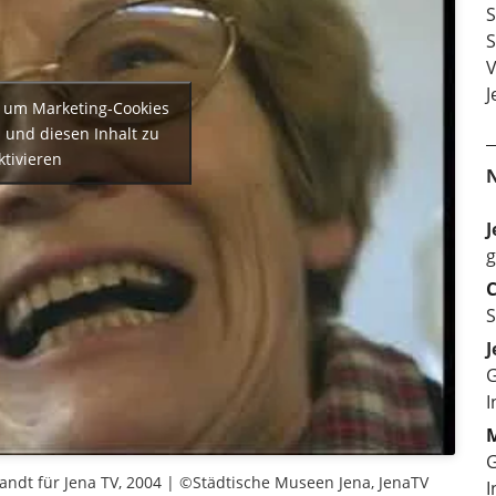
S
S
V
J
r, um Marketing-Cookies
 und diesen Inhalt zu
ktivieren
J
g
C
S
J
G
I
M
G
landt für Jena TV, 2004 | ©Städtische Museen Jena, JenaTV
I