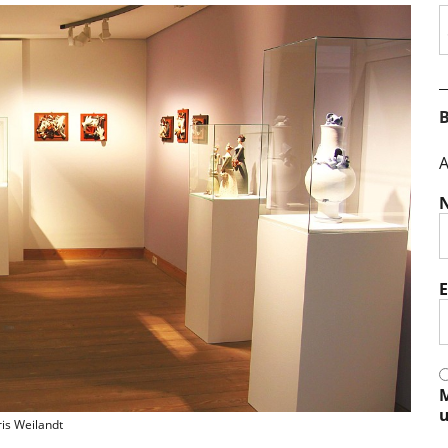
S
B
A
E
M
u
ris Weilandt