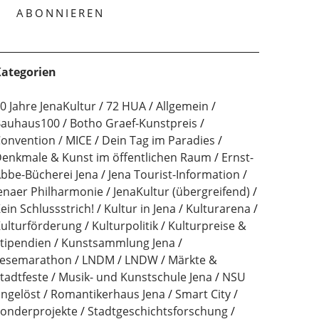
ategorien
0 Jahre JenaKultur
72 HUA
Allgemein
auhaus100
Botho Graef-Kunstpreis
onvention / MICE
Dein Tag im Paradies
enkmale & Kunst im öffentlichen Raum
Ernst-
bbe-Bücherei Jena
Jena Tourist-Information
enaer Philharmonie
JenaKultur (übergreifend)
ein Schlussstrich!
Kultur in Jena
Kulturarena
ulturförderung
Kulturpolitik
Kulturpreise &
tipendien
Kunstsammlung Jena
esemarathon
LNDM
LNDW
Märkte &
tadtfeste
Musik- und Kunstschule Jena
NSU
ngelöst
Romantikerhaus Jena
Smart City
onderprojekte
Stadtgeschichtsforschung