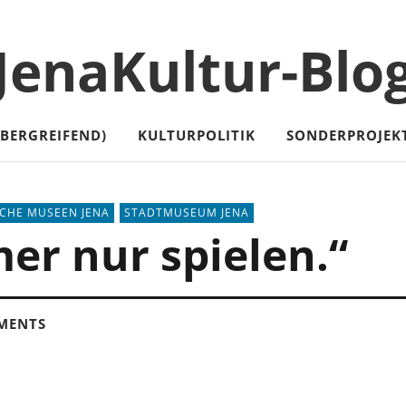
JenaKultur-Blo
ÜBERGREIFEND)
KULTURPOLITIK
SONDERPROJEK
SCHE MUSEEN JENA
STADTMUSEUM JENA
er nur spielen.“
MENTS