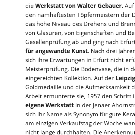
die
Werkstatt von Walter Gebauer
. Au
den namhaftesten Töpfermeistern der D
das hohe Niveau des Drehens und Brenn
von Glasuren, von Eigenschaften und Bes
Gesellenprüfung ab und ging nach Erfur
für angewandte Kunst
. Nach drei Jahre
sich ihre Erwartungen in Erfurt nicht erfü
Meisterprüfung. Die Bodenvase, die in de
eingereichten Kollektion. Auf der
Leipzi
Goldmedaille und die Aufmerksamkeit de
Arbeit ermunterte sie, 1957 den Schritt 
eigene Werkstatt
in der Jenaer Ahornstr
sich ihr Name als Synonym für gute Ke
am einzigen Verkaufstag der Woche ware
nicht lange durchhalten. Die Anerkenn