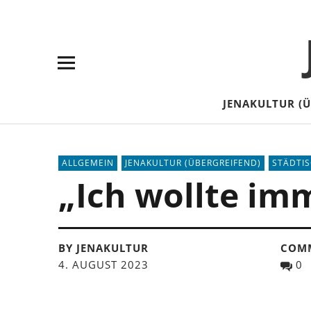
Skip
Skip
Site
Suche
to
to
map
Content
navigation
JENAKULTUR (
ALLGEMEIN
JENAKULTUR (ÜBERGREIFEND)
STÄDTI
„Ich wollte imm
BY JENAKULTUR
COM
4. AUGUST 2023
0