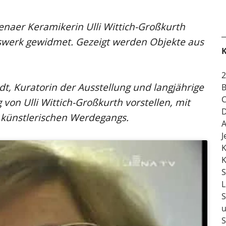
enaer Keramikerin Ulli Wittich-Großkurth
swerk gewidmet. Gezeigt werden Objekte aus
K
2
dt, Kuratorin der Ausstellung und langjährige
B
C
von Ulli Wittich-Großkurth vorstellen, mit
D
 künstlerischen Werdegangs.
A
J
K
K
S
L
S
u
S