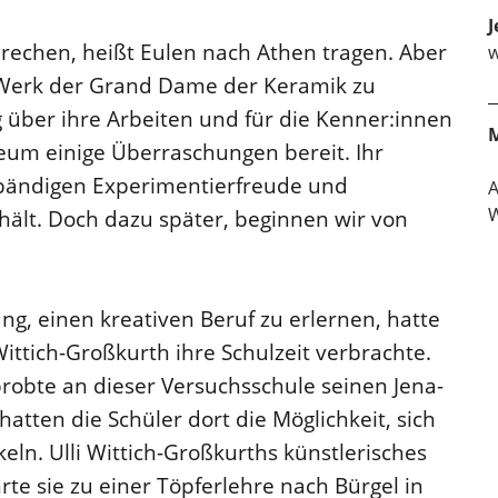
J
sprechen, heißt Eulen nach Athen tragen. Aber
w
em Werk der Grand Dame der Keramik zu
g über ihre Arbeiten und für die Kenner:innen
eum einige Überraschungen bereit. Ihr
nbändigen Experimentierfreude und
W
nhält. Doch dazu später, beginnen wir von
ng, einen kreativen Beruf zu erlernen, hatte
i Wittich-Großkurth ihre Schulzeit verbrachte.
robte an dieser Versuchsschule seinen Jena-
atten die Schüler dort die Möglichkeit, sich
eln. Ulli Wittich-Großkurths künstlerisches
hrte sie zu einer Töpferlehre nach Bürgel in