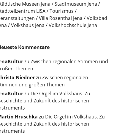
tädtische Museen Jena
Stadtmuseum Jena
tadtteilzentrum LiSA
Tourismus
eranstaltungen
Villa Rosenthal Jena
Volksbad
ena
Volkshaus Jena
Volkshochschule Jena
Neueste Kommentare
enaKultur
zu
Zwischen regionalen Stimmen und
roßen Themen
hrista Niedner
zu
Zwischen regionalen
timmen und großen Themen
enaKultur
zu
Die Orgel im Volkshaus. Zu
eschichte und Zukunft des historischen
nstruments
artin Hruschka
zu
Die Orgel im Volkshaus. Zu
eschichte und Zukunft des historischen
nstruments