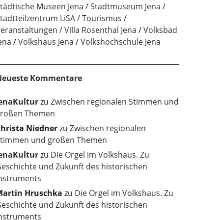
tädtische Museen Jena
Stadtmuseum Jena
tadtteilzentrum LiSA
Tourismus
eranstaltungen
Villa Rosenthal Jena
Volksbad
ena
Volkshaus Jena
Volkshochschule Jena
Neueste Kommentare
enaKultur
zu
Zwischen regionalen Stimmen und
roßen Themen
hrista Niedner
zu
Zwischen regionalen
timmen und großen Themen
enaKultur
zu
Die Orgel im Volkshaus. Zu
eschichte und Zukunft des historischen
nstruments
artin Hruschka
zu
Die Orgel im Volkshaus. Zu
eschichte und Zukunft des historischen
nstruments