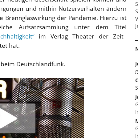
S
ingungen und mithin Nutzerverhalten ändern
S
ie Brennglaswirkung der Pandemie. Hierzu ist
V
J
eiche Aufsatzsammlung unter dem Titel
chhaltigkeit“
im Verlag Theater der Zeit
tet hat.
h beim Deutschlandfunk.
J
g
C
S
J
G
I
M
G
I