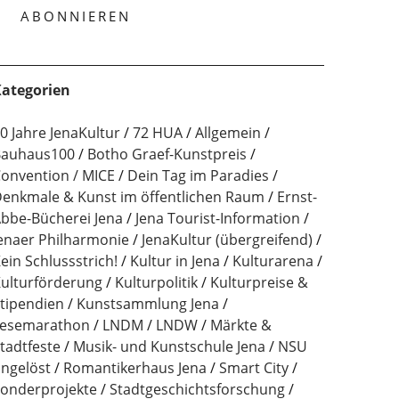
ategorien
0 Jahre JenaKultur
72 HUA
Allgemein
auhaus100
Botho Graef-Kunstpreis
onvention / MICE
Dein Tag im Paradies
enkmale & Kunst im öffentlichen Raum
Ernst-
bbe-Bücherei Jena
Jena Tourist-Information
enaer Philharmonie
JenaKultur (übergreifend)
ein Schlussstrich!
Kultur in Jena
Kulturarena
ulturförderung
Kulturpolitik
Kulturpreise &
tipendien
Kunstsammlung Jena
esemarathon
LNDM
LNDW
Märkte &
tadtfeste
Musik- und Kunstschule Jena
NSU
ngelöst
Romantikerhaus Jena
Smart City
onderprojekte
Stadtgeschichtsforschung