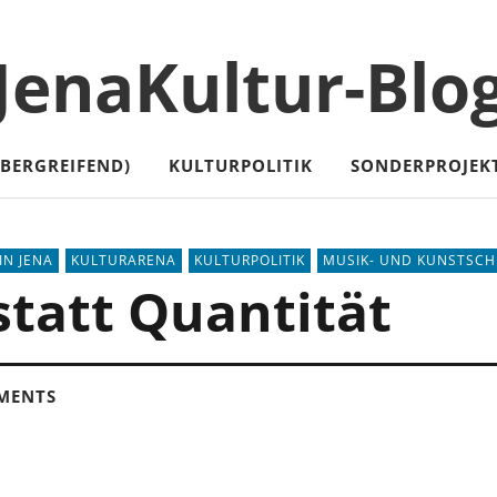
JenaKultur-Blo
ÜBERGREIFEND)
KULTURPOLITIK
SONDERPROJEK
IN JENA
KULTURARENA
KULTURPOLITIK
MUSIK- UND KUNSTSCH
statt Quantität
MENTS