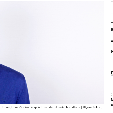
S
B
A
E
M
u
r Krise? Jonas Zipf im Gespräch mit dem Deutschlandfunk | © JenaKultur,