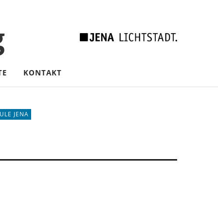
g
TE
KONTAKT
ULE JENA