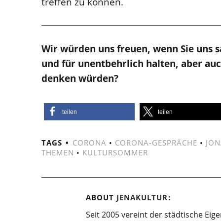
treffen zu können.
Wir würden uns freuen, wenn Sie uns s
und für unentbehrlich halten, aber au
denken würden?
teilen
teilen
TAGS
CORONA
•
CORONA-GESPRÄCHE
•
JON
THEMEN
•
KULTURSOMMER
ABOUT
JENAKULTUR
Seit 2005 vereint der städtische Eig