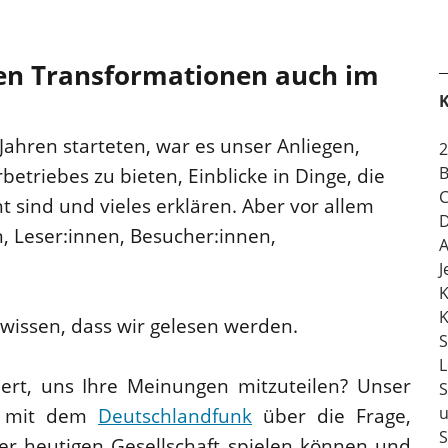
igen Transformationen auch im
K
 Jahren starteten, war es unser Anliegen,
2
B
rbetriebes zu bieten, Einblicke in Dinge, die
C
t sind und vieles erklären. Aber vor allem
D
n, Leser:innen, Besucher:innen,
A
J
K
K
 wissen, dass wir gelesen werden.
S
L
riert, uns Ihre Meinungen mitzuteilen? Unser
S
u
st mit dem
Deutschlandfunk
über die Frage,
S
er heutigen Gesellschaft spielen können und