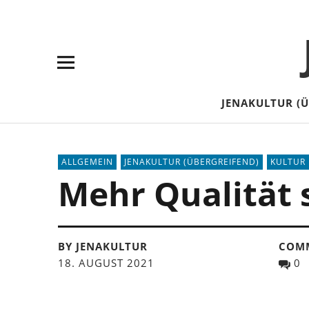
Skip
Skip
Site
Suche
to
to
map
Content
navigation
JENAKULTUR (
ALLGEMEIN
JENAKULTUR (ÜBERGREIFEND)
KULTUR 
Mehr Qualität 
BY JENAKULTUR
COM
18. AUGUST 2021
0