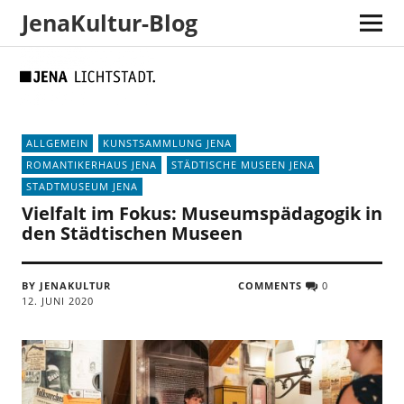
JenaKultur-Blog
Skip
Skip
Site
Suche
to
to
map
Content
navigation
ALLGEMEIN
KUNSTSAMMLUNG JENA
ROMANTIKERHAUS JENA
STÄDTISCHE MUSEEN JENA
STADTMUSEUM JENA
Vielfalt im Fokus: Museumspädagogik in
den Städtischen Museen
BY JENAKULTUR
COMMENTS
0
12. JUNI 2020