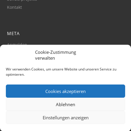
Kontakt
META
Anmelden
Cookie-Zustimmung
Impressum
verwalten
Datenschutz
Barrierefreiheit
Wir verwenden Cookies, um unsere Website und unseren Service zu
optimieren.
Cookie-Richtlinie
(Zustimmung verwalten)
Cookies akzeptieren
Ablehnen
© Stadt Jena
Einstellungen anzeigen