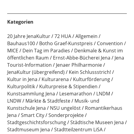
Kategorien
20 Jahre JenaKultur
72 HUA
Allgemein
Bauhaus100
Botho Graef-Kunstpreis
Convention /
MICE
Dein Tag im Paradies
Denkmale & Kunst im
öffentlichen Raum
Ernst-Abbe-Bücherei Jena
Jena
Tourist-Information
Jenaer Philharmonie
JenaKultur (übergreifend)
Kein Schlussstrich!
Kultur in Jena
Kulturarena
Kulturförderung
Kulturpolitik
Kulturpreise & Stipendien
Kunstsammlung Jena
Lesemarathon
LNDM
LNDW
Märkte & Stadtfeste
Musik- und
Kunstschule Jena
NSU ungelöst
Romantikerhaus
Jena
Smart City
Sonderprojekte
Stadtgeschichtsforschung
Städtische Museen Jena
Stadtmuseum Jena
Stadtteilzentrum LiSA