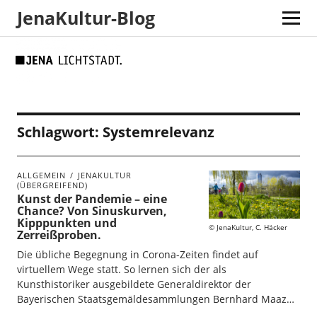
JenaKultur-Blog
Skip
Skip
Site
Suche
to
to
map
Content
navigation
Schlagwort:
Systemrelevanz
ALLGEMEIN
JENAKULTUR
(ÜBERGREIFEND)
Kunst der Pandemie – eine
Chance? Von Sinuskurven,
Kipppunkten und
JenaKultur, C. Häcker
Zerreißproben.
Die übliche Begegnung in Corona-Zeiten findet auf
virtuellem Wege statt. So lernen sich der als
Kunsthistoriker ausgebildete Generaldirektor der
Bayerischen Staatsgemäldesammlungen Bernhard Maaz…