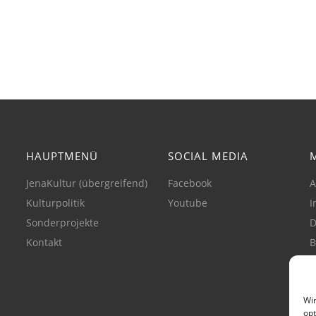
HAUPTMENÜ
SOCIAL MEDIA
JenaKultur (übergreifend)
Facebook
A
Kulturpolitik
Youtube
I
Sonderprojekte
D
Kontakt
B
C
(
Wir
opt