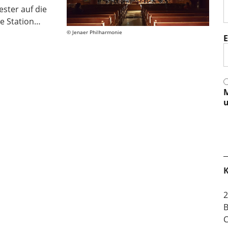
ster auf die
te Station…
Jenaer Philharmonie
E
M
u
K
2
B
C