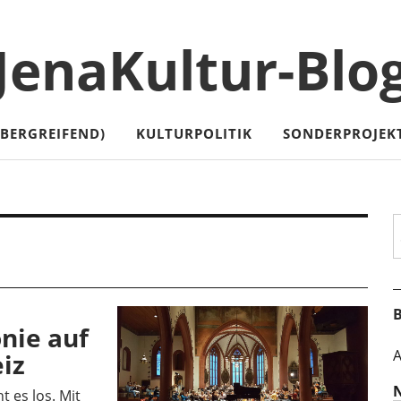
JenaKultur-Blo
ÜBERGREIFEND)
KULTURPOLITIK
SONDERPROJEK
S
B
E
nie auf
A
iz
 es los. Mit