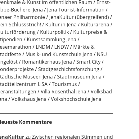
enkmale & Kunst im öffentlichen Raum
Ernst-
bbe-Bücherei Jena
Jena Tourist-Information
enaer Philharmonie
JenaKultur (übergreifend)
ein Schlussstrich!
Kultur in Jena
Kulturarena
ulturförderung
Kulturpolitik
Kulturpreise &
tipendien
Kunstsammlung Jena
esemarathon
LNDM
LNDW
Märkte &
tadtfeste
Musik- und Kunstschule Jena
NSU
ngelöst
Romantikerhaus Jena
Smart City
onderprojekte
Stadtgeschichtsforschung
tädtische Museen Jena
Stadtmuseum Jena
tadtteilzentrum LiSA
Tourismus
eranstaltungen
Villa Rosenthal Jena
Volksbad
ena
Volkshaus Jena
Volkshochschule Jena
Neueste Kommentare
enaKultur
zu
Zwischen regionalen Stimmen und