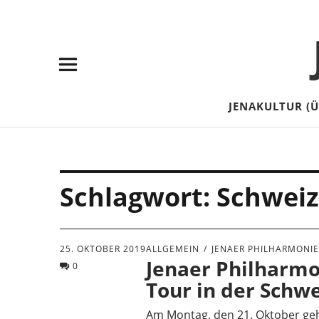
Skip
Skip
Site
Suche
to
to
map
Content
navigation
JENAKULTUR (
Schlagwort:
Schweiz
25. OKTOBER 2019
ALLGEMEIN
JENAER PHILHARMONI
Jenaer Philharmo
0
Tour in der Schwe
Am Montag, den 21. Oktober geht