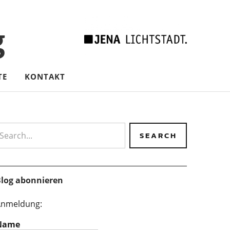
g
TE
KONTAKT
earch
log abonnieren
nmeldung:
Name