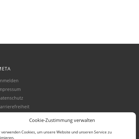
META
nmelden
mpressum
atenschutz
arrierefreiheit
ookie-Richtlinie
Cookie-Zustimmung verwalten
Zustimmung verwalten)
 verwenden Cookies, um unsere Website und unseren Service zu
imieren.