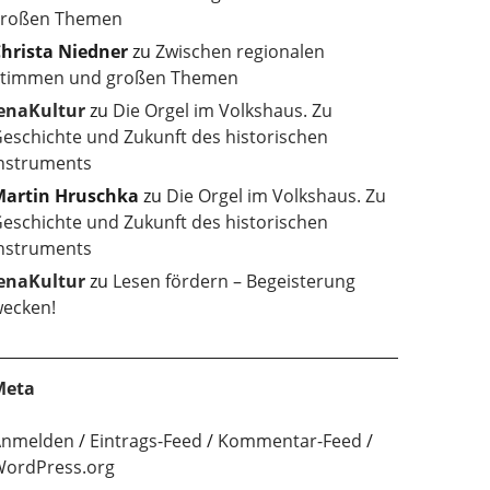
roßen Themen
hrista Niedner
zu
Zwischen regionalen
timmen und großen Themen
enaKultur
zu
Die Orgel im Volkshaus. Zu
eschichte und Zukunft des historischen
nstruments
artin Hruschka
zu
Die Orgel im Volkshaus. Zu
eschichte und Zukunft des historischen
nstruments
enaKultur
zu
Lesen fördern – Begeisterung
ecken!
Meta
Anmelden
Eintrags-Feed
Kommentar-Feed
ordPress.org