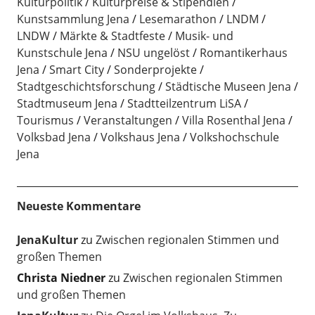
Kulturpolitik
Kulturpreise & Stipendien
Kunstsammlung Jena
Lesemarathon
LNDM
LNDW
Märkte & Stadtfeste
Musik- und
Kunstschule Jena
NSU ungelöst
Romantikerhaus
Jena
Smart City
Sonderprojekte
Stadtgeschichtsforschung
Städtische Museen Jena
Stadtmuseum Jena
Stadtteilzentrum LiSA
Tourismus
Veranstaltungen
Villa Rosenthal Jena
Volksbad Jena
Volkshaus Jena
Volkshochschule
Jena
Neueste Kommentare
JenaKultur
zu
Zwischen regionalen Stimmen und
großen Themen
Christa Niedner
zu
Zwischen regionalen Stimmen
und großen Themen