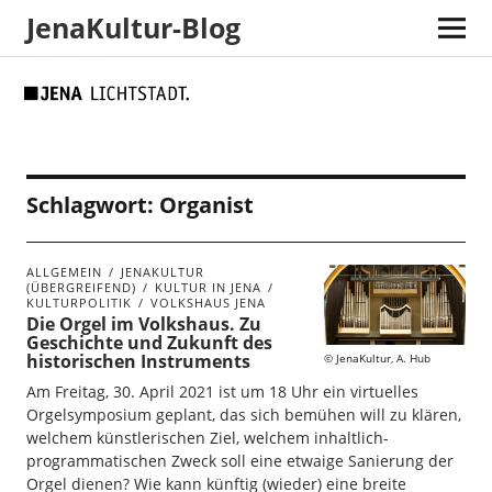
JenaKultur-Blog
Skip
Skip
Site
Suche
to
to
map
Content
navigation
Schlagwort:
Organist
ALLGEMEIN
JENAKULTUR
(ÜBERGREIFEND)
KULTUR IN JENA
KULTURPOLITIK
VOLKSHAUS JENA
Die Orgel im Volkshaus. Zu
Geschichte und Zukunft des
historischen Instruments
JenaKultur, A. Hub
Am Freitag, 30. April 2021 ist um 18 Uhr ein virtuelles
Orgelsymposium geplant, das sich bemühen will zu klären,
welchem künstlerischen Ziel, welchem inhaltlich-
programmatischen Zweck soll eine etwaige Sanierung der
Orgel dienen? Wie kann künftig (wieder) eine breite