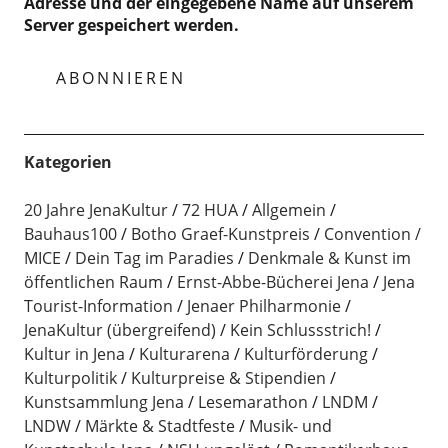
Adresse und der eingegebene Name auf unserem
Server gespeichert werden.
Kategorien
20 Jahre JenaKultur
72 HUA
Allgemein
Bauhaus100
Botho Graef-Kunstpreis
Convention /
MICE
Dein Tag im Paradies
Denkmale & Kunst im
öffentlichen Raum
Ernst-Abbe-Bücherei Jena
Jena
Tourist-Information
Jenaer Philharmonie
JenaKultur (übergreifend)
Kein Schlussstrich!
Kultur in Jena
Kulturarena
Kulturförderung
Kulturpolitik
Kulturpreise & Stipendien
Kunstsammlung Jena
Lesemarathon
LNDM
LNDW
Märkte & Stadtfeste
Musik- und