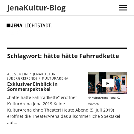
JenaKultur-Blog
Skip
Skip
Site
Suche
to
to
map
Content
navigation
Schlagwort:
hätte hätte Fahrradkette
ALLGEMEIN
JENAKULTUR
(ÜBERGREIFEND)
KULTURARENA
Exklusiver Einblick in
Sommerspektakel
„hätte hätte Fahrradkette“ eröffnet
KulturArena Jena, C.
KulturArena Jena 2019 Keine
Worsch
KulturArena ohne Theater! Heute Abend (5. Juli 2019)
eröffnet die TheaterArena das allsommerliche Spektakel
auf…