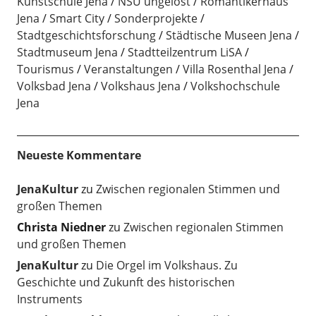
Kunstschule Jena
NSU ungelöst
Romantikerhaus
Jena
Smart City
Sonderprojekte
Stadtgeschichtsforschung
Städtische Museen Jena
Stadtmuseum Jena
Stadtteilzentrum LiSA
Tourismus
Veranstaltungen
Villa Rosenthal Jena
Volksbad Jena
Volkshaus Jena
Volkshochschule
Jena
Neueste Kommentare
JenaKultur
zu
Zwischen regionalen Stimmen und
großen Themen
Christa Niedner
zu
Zwischen regionalen Stimmen
und großen Themen
JenaKultur
zu
Die Orgel im Volkshaus. Zu
Geschichte und Zukunft des historischen
Instruments