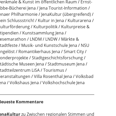
enkmale & Kunst im öffentlichen Raum
Ernst-
bbe-Bücherei Jena
Jena Tourist-Information
enaer Philharmonie
JenaKultur (übergreifend)
ein Schlussstrich!
Kultur in Jena
Kulturarena
ulturförderung
Kulturpolitik
Kulturpreise &
tipendien
Kunstsammlung Jena
esemarathon
LNDM
LNDW
Märkte &
tadtfeste
Musik- und Kunstschule Jena
NSU
ngelöst
Romantikerhaus Jena
Smart City
onderprojekte
Stadtgeschichtsforschung
tädtische Museen Jena
Stadtmuseum Jena
tadtteilzentrum LiSA
Tourismus
eranstaltungen
Villa Rosenthal Jena
Volksbad
ena
Volkshaus Jena
Volkshochschule Jena
Neueste Kommentare
enaKultur
zu
Zwischen regionalen Stimmen und