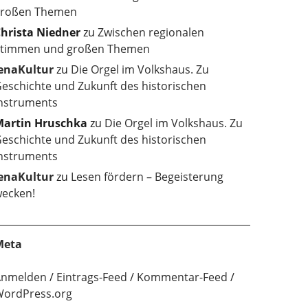
roßen Themen
hrista Niedner
zu
Zwischen regionalen
timmen und großen Themen
enaKultur
zu
Die Orgel im Volkshaus. Zu
eschichte und Zukunft des historischen
nstruments
artin Hruschka
zu
Die Orgel im Volkshaus. Zu
eschichte und Zukunft des historischen
nstruments
enaKultur
zu
Lesen fördern – Begeisterung
ecken!
Meta
Anmelden
Eintrags-Feed
Kommentar-Feed
ordPress.org