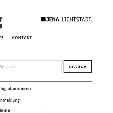
g
TE
KONTAKT
earch
log abonnieren
nmeldung:
Name