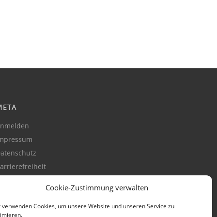
META
nmelden
mpressum
atenschutz
arrierefreiheit
ookie-Richtlinie
Cookie-Zustimmung verwalten
Zustimmung verwalten)
 verwenden Cookies, um unsere Website und unseren Service zu
imieren.