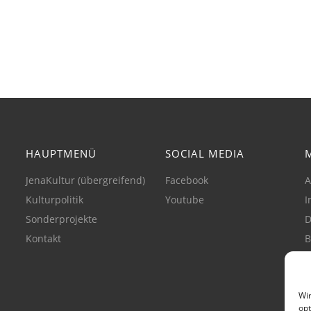
HAUPTMENÜ
SOCIAL MEDIA
JenaKultur (übergreifend)
Facebook
A
Kulturpolitik
Youtube
I
Sonderprojekte
D
Kontakt
B
C
(
Wir
opt