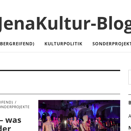
JenaKultur-Blo
ÜBERGREIFEND)
KULTURPOLITIK
SONDERPROJEK
S
B
IFEND)
ONDERPROJEKTE
A
 – was
 der