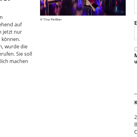
en
Tina Peißker
E
ehend auf
 jetzt nur
 können.
n, wurde die
ufen. Sie soll
M
klich machen
u
K
2
B
C