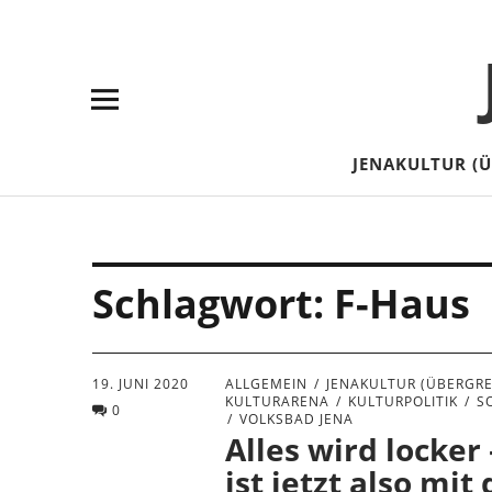
Skip
Skip
Site
Suche
to
to
map
Content
navigation
JENAKULTUR (
Schlagwort:
F-Haus
19. JUNI 2020
ALLGEMEIN
JENAKULTUR (ÜBERGRE
KULTURARENA
KULTURPOLITIK
S
0
VOLKSBAD JENA
Alles wird locker
ist jetzt also mit