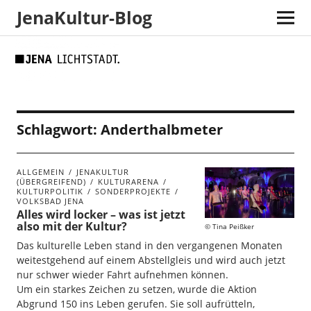
JenaKultur-Blog
Skip
Skip
Site
Suche
to
to
map
Content
navigation
Schlagwort:
Anderthalbmeter
ALLGEMEIN
JENAKULTUR
(ÜBERGREIFEND)
KULTURARENA
KULTURPOLITIK
SONDERPROJEKTE
VOLKSBAD JENA
Alles wird locker – was ist jetzt
also mit der Kultur?
Tina Peißker
Das kulturelle Leben stand in den vergangenen Monaten
weitestgehend auf einem Abstellgleis und wird auch jetzt
nur schwer wieder Fahrt aufnehmen können.
Um ein starkes Zeichen zu setzen, wurde die Aktion
Abgrund 150 ins Leben gerufen. Sie soll aufrütteln,