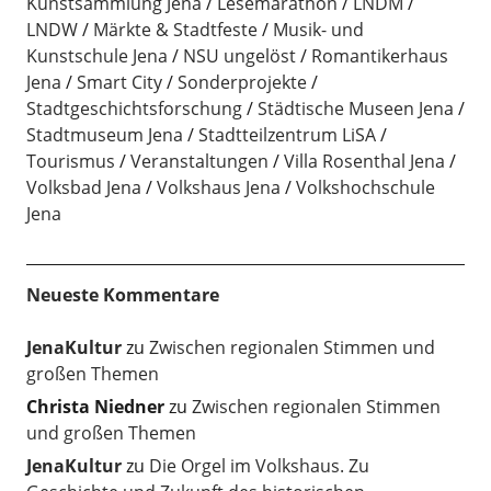
Kunstsammlung Jena
Lesemarathon
LNDM
LNDW
Märkte & Stadtfeste
Musik- und
Kunstschule Jena
NSU ungelöst
Romantikerhaus
Jena
Smart City
Sonderprojekte
Stadtgeschichtsforschung
Städtische Museen Jena
Stadtmuseum Jena
Stadtteilzentrum LiSA
Tourismus
Veranstaltungen
Villa Rosenthal Jena
Volksbad Jena
Volkshaus Jena
Volkshochschule
Jena
Neueste Kommentare
JenaKultur
zu
Zwischen regionalen Stimmen und
großen Themen
Christa Niedner
zu
Zwischen regionalen Stimmen
und großen Themen
JenaKultur
zu
Die Orgel im Volkshaus. Zu