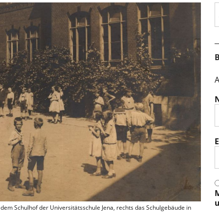
S
B
A
E
M
u
dem Schulhof der Universitätsschule Jena, rechts das Schulgebäude in