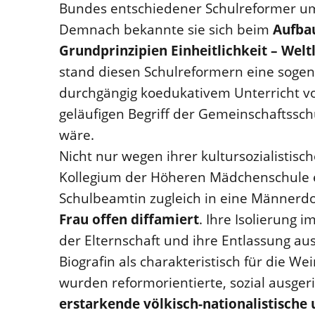
Bundes entschiedener Schulreformer um
Demnach bekannte sie sich beim
Aufba
Grundprinzipien Einheitlichkeit – Weltl
stand diesen Schulreformern eine sogena
durchgängig koedukativem Unterricht vo
geläufigen Begriff der Gemeinschaftssc
wäre.
Nicht nur wegen ihrer kultursozialistis
Kollegium der Höheren Mädchenschule ei
Schulbeamtin zugleich in eine Männer
Frau offen diffamiert
. Ihre Isolierung 
der Elternschaft und ihre Entlassung au
Biografin als charakteristisch für die We
wurden reformorientierte, sozial ausger
erstarkende völkisch-nationalistische