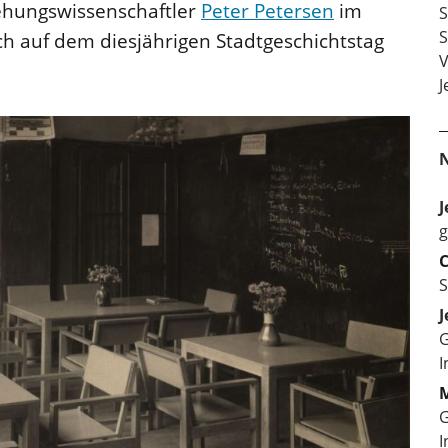
ehungswissenschaftler
Peter Petersen
im
S
S
ch auf dem diesjährigen Stadtgeschichtstag
V
J
J
g
C
S
J
G
I
M
G
I