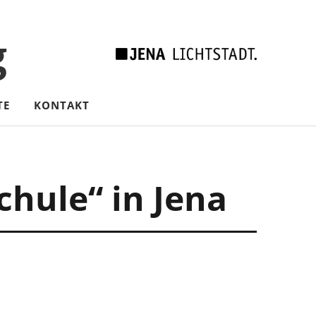
g
TE
KONTAKT
hule“ in Jena