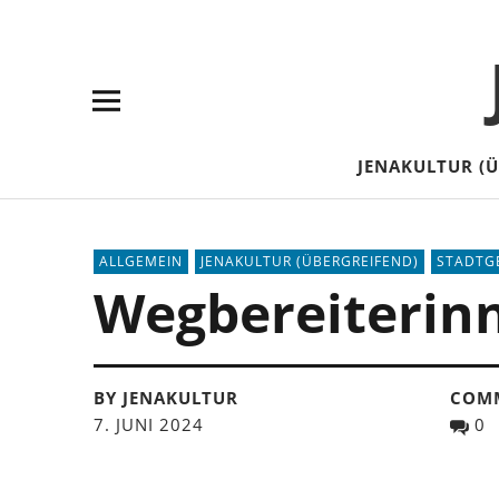
Skip
Skip
Site
Suche
to
to
map
Content
navigation
JENAKULTUR (
ALLGEMEIN
JENAKULTUR (ÜBERGREIFEND)
STADTG
Wegbereiterinn
BY JENAKULTUR
COM
7. JUNI 2024
0