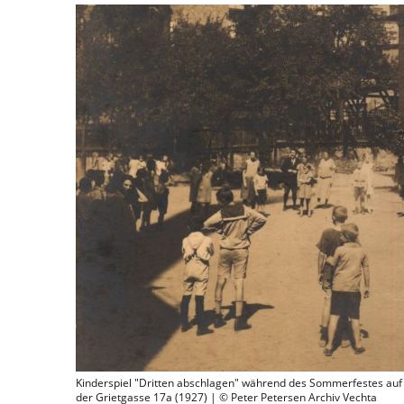
Kinderspiel "Dritten abschlagen" während des Sommerfestes auf 
der Grietgasse 17a (1927) | © Peter Petersen Archiv Vechta