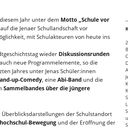
 diesem Jahr unter dem
Motto „Schule vor
 auf die Jenaer Schullandschaft vor
K
öglichkeit, mit Schulakteuren von heute ins
2
B
adtgeschichtstag wieder
Diskussionsrunden
C
 auch neue Programmelemente, so die
D
A
zten Jahres unter Jenas Schüler:innen
J
tand-up-Comedy
, eine
Abi-Band
und die
K
en
Sammelbandes über die jüngere
K
S
L
S
 Überblicksdarstellungen der Schulstandort
u
shochschul-Bewegung
und der Eröffnung der
S