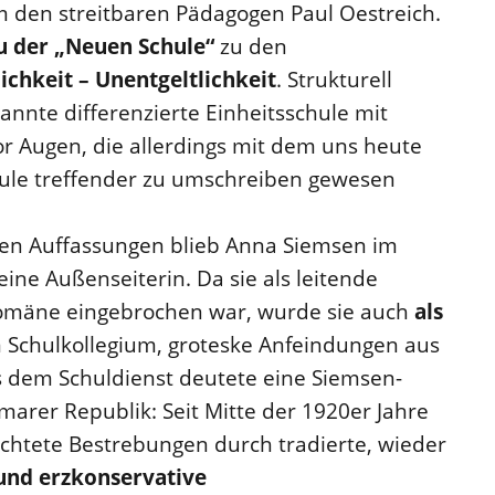
 den streitbaren Pädagogen Paul Oestreich.
u der „Neuen Schule“
zu den
ichkeit – Unentgeltlichkeit
. Strukturell
nnte differenzierte Einheitsschule mit
r Augen, die allerdings mit dem uns heute
hule treffender zu umschreiben gewesen
chen Auffassungen blieb Anna Siemsen im
ne Außenseiterin. Da sie als leitende
domäne eingebrochen war, wurde sie auch
als
im Schulkollegium, groteske Anfeindungen aus
s dem Schuldienst deutete eine Siemsen-
imarer Republik: Seit Mitte der 1920er Jahre
ichtete Bestrebungen durch tradierte, wieder
 und erzkonservative