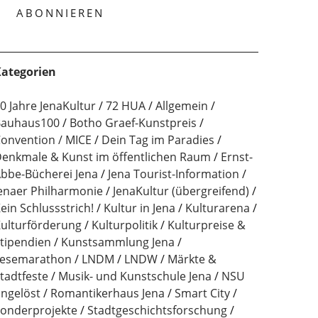
ategorien
0 Jahre JenaKultur
72 HUA
Allgemein
auhaus100
Botho Graef-Kunstpreis
onvention / MICE
Dein Tag im Paradies
enkmale & Kunst im öffentlichen Raum
Ernst-
bbe-Bücherei Jena
Jena Tourist-Information
enaer Philharmonie
JenaKultur (übergreifend)
ein Schlussstrich!
Kultur in Jena
Kulturarena
ulturförderung
Kulturpolitik
Kulturpreise &
tipendien
Kunstsammlung Jena
esemarathon
LNDM
LNDW
Märkte &
tadtfeste
Musik- und Kunstschule Jena
NSU
ngelöst
Romantikerhaus Jena
Smart City
onderprojekte
Stadtgeschichtsforschung