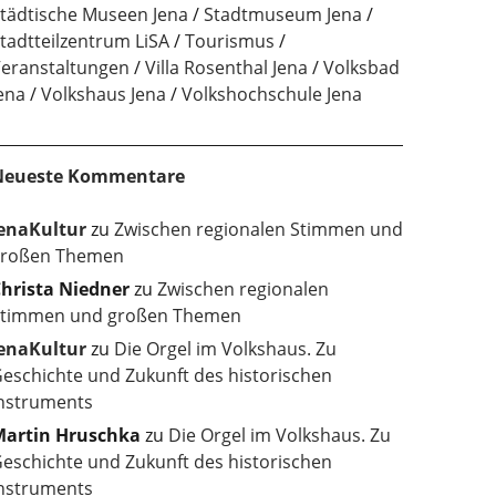
tädtische Museen Jena
Stadtmuseum Jena
tadtteilzentrum LiSA
Tourismus
eranstaltungen
Villa Rosenthal Jena
Volksbad
ena
Volkshaus Jena
Volkshochschule Jena
Neueste Kommentare
enaKultur
zu
Zwischen regionalen Stimmen und
roßen Themen
hrista Niedner
zu
Zwischen regionalen
timmen und großen Themen
enaKultur
zu
Die Orgel im Volkshaus. Zu
eschichte und Zukunft des historischen
nstruments
artin Hruschka
zu
Die Orgel im Volkshaus. Zu
eschichte und Zukunft des historischen
nstruments