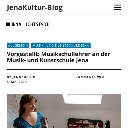
JenaKultur-Blog
Skip
Skip
Site
Suche
to
to
map
Content
navigation
ALLGEMEIN
MUSIK- UND KUNSTSCHULE JENA
Vorgestellt: Musikschullehrer an der
Musik- und Kunstschule Jena
BY JENAKULTUR
COMMENTS
0
8. MAI 2020