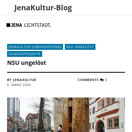
JenaKultur-Blog
Skip
Skip
Site
Suche
to
to
map
Content
navigation
JENAKULTUR (ÜBERGREIFEND)
NSU UNGELÖST
SONDERPROJEKTE
NSU ungelöst
BY JENAKULTUR
COMMENTS
0
6. MÄRZ 2020