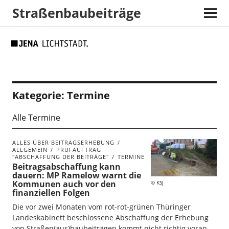
Straßenbaubeiträge
Skip
Skip
Site
Suche
to
to
map
Content
navigation
Kategorie:
Termine
Alle Termine
ALLES ÜBER BEITRAGSERHEBUNG
ALLGEMEIN
PRÜFAUFTRAG
"ABSCHAFFUNG DER BEITRÄGE"
TERMINE
Beitragsabschaffung kann
dauern: MP Ramelow warnt die
Kommunen auch vor den
KSJ
finanziellen Folgen
Die vor zwei Monaten vom rot-rot-grünen Thüringer
Landeskabinett beschlossene Abschaffung der Erhebung
von Straßen(aus)baubeiträgen kommt nicht richtig voran.