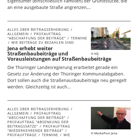
Eigentümer (einschließlich Familien) der Grundstücke, die
an eine ausgebaute Straße angrenzen,…
ALLES ÜBER BEITRAGSERHEBUNG
ALLGEMEIN
PRÜFAUFTRAG
"ABSCHAFFUNG DER BEITRÄGE"
TERMINE
WIE BEITRÄGE ZU BEZAHLEN SIND
Jena erhebt weiter
Straßenbaubeiträge und
KSJ
Vorausleistungen auf Straßenbaubeiträge
Die Thüringer Landesregierung erarbeitet gerade ein
Gesetz zur Änderung der Thüringer Kommunalabgaben.
Dort sollen auch die Straßenausbaubeiträge neu geregelt
werden. Gleichzeitig ist auch…
ALLES ÜBER BEITRAGSERHEBUNG
ALLGEMEIN
PRÜFAUFTRAG
"ABSCHAFFUNG DER BEITRÄGE"
PRÜFAUFTRAG "ABSENKUNG DER
BEITRAGSSÄTZE"
PRÜFAUFTRAG
"WIEDERKEHRENDE BEITRÄGE"
MediaPool Jena
PRÜFAUFTRÄGE
TERMINE
WIE