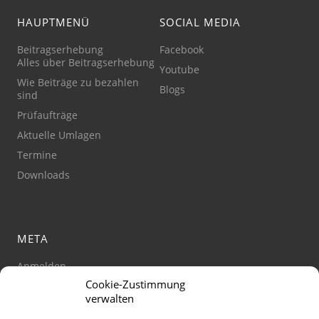
HAUPTMENÜ
SOCIAL MEDIA
Beitragserhebung
Facebook
Alles über Beitragserhebung
Youtube
Wie Beiträge zu bezahlen
Blogs
sind
Prüfaufträge
Aktuelle Umlagen
Termine
Downloads
META
Anmelden
Cookie-Zustimmung
Impressum
verwalten
Datenschutz