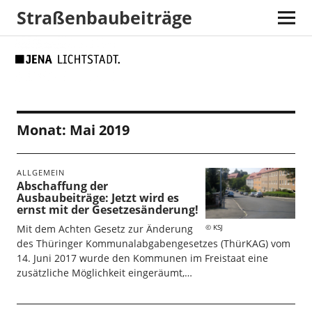
Straßenbaubeiträge
Skip
Skip
Site
Suche
to
to
map
Content
navigation
Monat:
Mai 2019
ALLGEMEIN
Abschaffung der
Ausbaubeiträge: Jetzt wird es
ernst mit der Gesetzesänderung!
KSJ
Mit dem Achten Gesetz zur Änderung
des Thüringer Kommunalabgabengesetzes (ThürKAG) vom
14. Juni 2017 wurde den Kommunen im Freistaat eine
zusätzliche Möglichkeit eingeräumt,…