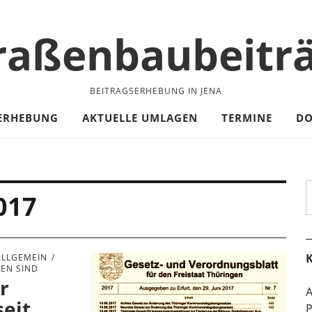
raßenbaubeitr
BEITRAGSERHEBUNG IN JENA
ERHEBUNG
AKTUELLE UMLAGEN
TERMINE
D
S
017
K
ALLGEMEIN
LEN SIND
r
A
eit
P