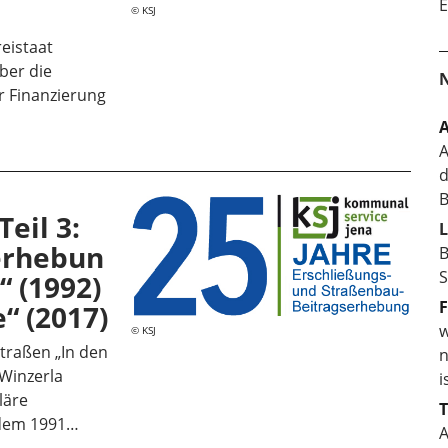
E
KSJ
reistaat
über die
r Finanzierung
A
A
d
B
Teil 3:
L
erhebun
B
S
“ (1992)
F
“ (2017)
w
KSJ
raßen „In den
n
 Winzerla
i
läre
hdem 1991…
A