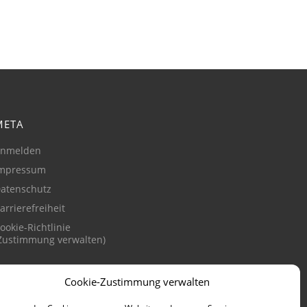
META
nmelden
mpressum
atenschutz
arrierefreiheit
ookie-Richtlinie
Zustimmung verwalten)
Cookie-Zustimmung verwalten