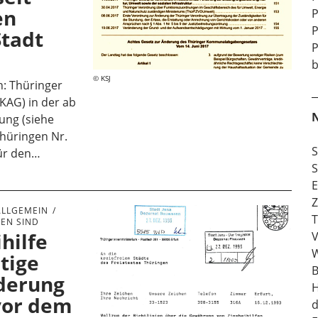
en
P
P
Stadt
P
b
KSJ
: Thüringer
AG) in der ab
N
ung (siehe
hüringen Nr.
S
ür den…
S
E
Z
ALLGEMEIN
T
LEN SIND
hilfe
V
W
htige
B
derung
H
vor dem
d