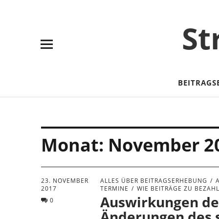
Skip
Skip
Site
Suche
to
to
map
St
Content
navigation
BEITRAGS
Monat:
November 2
23. NOVEMBER
ALLES ÜBER BEITRAGSERHEBUNG
2017
TERMINE
WIE BEITRÄGE ZU BEZAH
Auswirkungen de
0
Änderungen des s