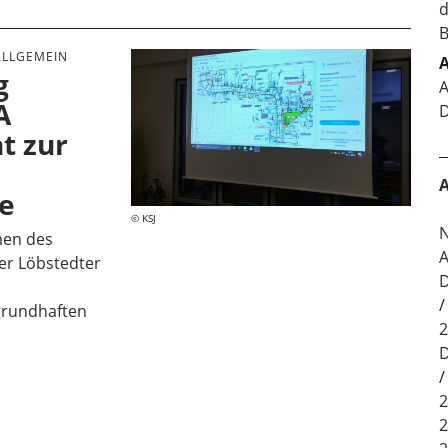
d
B
ALLGEMEIN
A
g
A
A
D
t zur
A
ße
KSJ
N
men des
A
er Löbstedter
D
grundhaften
2
D
2
2