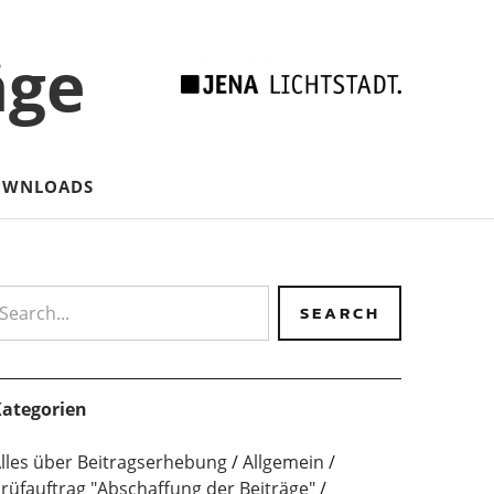
äge
OWNLOADS
earch
ategorien
lles über Beitragserhebung
Allgemein
rüfauftrag "Abschaffung der Beiträge"