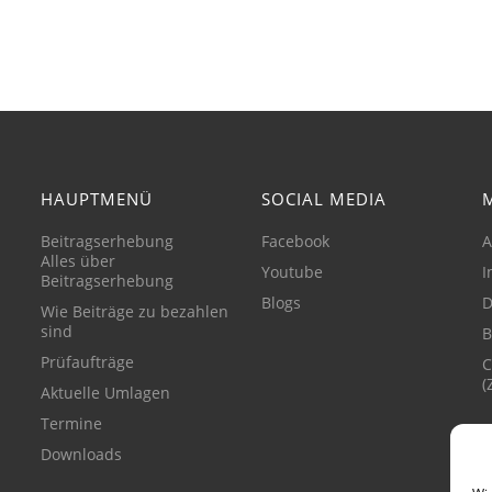
HAUPTMENÜ
SOCIAL MEDIA
Beitragserhebung
Facebook
A
Alles über
Youtube
I
Beitragserhebung
Blogs
D
Wie Beiträge zu bezahlen
sind
B
Prüfaufträge
C
(
Aktuelle Umlagen
Termine
Downloads