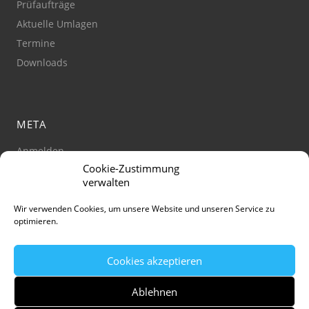
Prüfaufträge
Aktuelle Umlagen
Termine
Downloads
META
Anmelden
Cookie-Zustimmung
Impressum
verwalten
Datenschutz
Barrierefreiheit
Wir verwenden Cookies, um unsere Website und unseren Service zu
optimieren.
Cookie-Richtlinie
(Zustimmung verwalten)
Cookies akzeptieren
Ablehnen