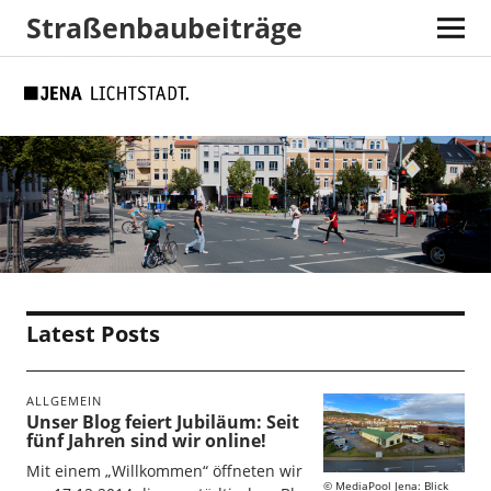
Straßenbaubeiträge
Skip
Skip
Site
Suche
to
to
map
Content
navigation
Latest Posts
ALLGEMEIN
Unser Blog feiert Jubiläum: Seit
fünf Jahren sind wir online!
Mit einem „Willkommen“ öffneten wir
MediaPool Jena: Blick