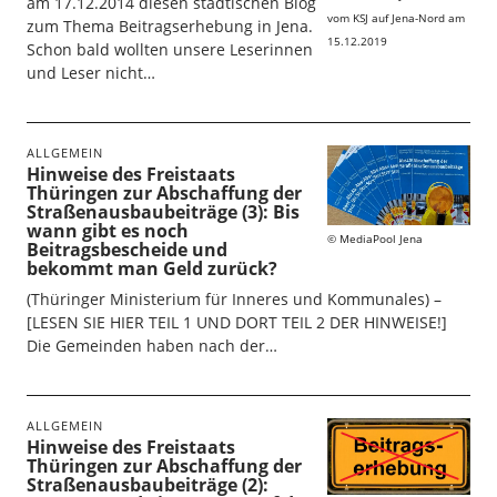
am 17.12.2014 diesen städtischen Blog
vom KSJ auf Jena-Nord am
zum Thema Beitragserhebung in Jena.
15.12.2019
Schon bald wollten unsere Leserinnen
und Leser nicht…
ALLGEMEIN
Hinweise des Freistaats
Thüringen zur Abschaffung der
Straßenausbaubeiträge (3): Bis
wann gibt es noch
MediaPool Jena
Beitragsbescheide und
bekommt man Geld zurück?
(Thüringer Ministerium für Inneres und Kommunales) –
[LESEN SIE HIER TEIL 1 UND DORT TEIL 2 DER HINWEISE!]
Die Gemeinden haben nach der…
ALLGEMEIN
Hinweise des Freistaats
Thüringen zur Abschaffung der
Straßenausbaubeiträge (2):