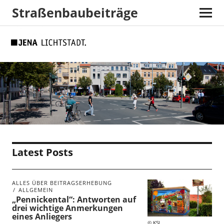
Straßenbaubeiträge
Skip
Skip
Site
Suche
to
to
map
Content
navigation
Latest Posts
ALLES ÜBER BEITRAGSERHEBUNG
ALLGEMEIN
„Pennickental“: Antworten auf
drei wichtige Anmerkungen
eines Anliegers
KSJ