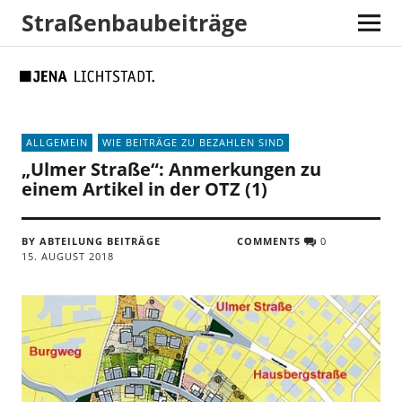
Straßenbaubeiträge
Skip
Skip
Site
Suche
to
to
map
Content
navigation
ALLGEMEIN
WIE BEITRÄGE ZU BEZAHLEN SIND
„Ulmer Straße“: Anmerkungen zu
einem Artikel in der OTZ (1)
BY ABTEILUNG BEITRÄGE
COMMENTS
0
15. AUGUST 2018