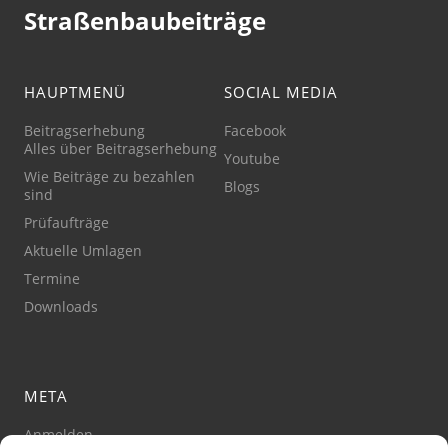
Straßenbaubeiträge
HAUPTMENÜ
SOCIAL MEDIA
Beitragserhebung
Facebook
Alles über Beitragserhebung
Youtube
Wie Beiträge zu bezahlen
Blogs
sind
Prüfaufträge
Aktuelle Umlagen
Termine
Downloads
META
Anmelden