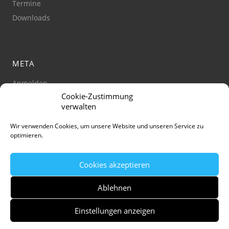
Termine
Downloads
META
Anmelden
Cookie-Zustimmung
Impressum
verwalten
Datenschutz
Barrierefreiheit
Wir verwenden Cookies, um unsere Website und unseren Service zu
optimieren.
Cookie-Richtlinie
(Zustimmung verwalten)
Cookies akzeptieren
Ablehnen
Einstellungen anzeigen
© Stadt Jena