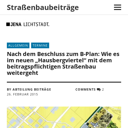
Straßenbaubeiträge
Skip
Skip
Site
Suche
to
to
map
Content
navigation
ALLGEMEIN
TERMINE
Nach dem Beschluss zum B-Plan: Wie es
im neuen „Hausbergviertel“ mit dem
beitragspflichtigen Straßenbau
weitergeht
BY ABTEILUNG BEITRÄGE
COMMENTS
2
26. FEBRUAR 2015