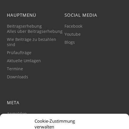
HAUPTMENÜ
SOCIAL MEDIA
Beitragserhebung
Facebook
Alles über Beitragserhebung
Youtube
Wie Beiträge zu bezahlen
Blogs
sind
Prüfaufträge
Aktuelle Umlagen
Termine
Downloads
META
Anmelden
Cookie-Zustimmung
Impressum
verwalten