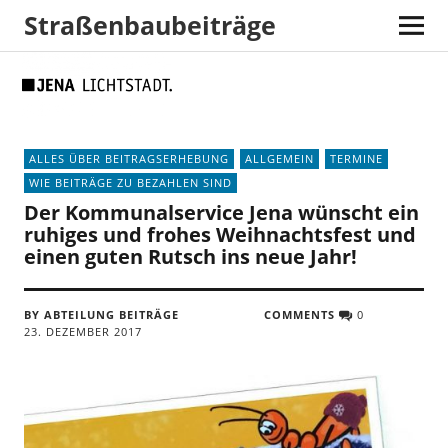
Straßenbaubeiträge
Skip
Skip
Site
Suche
to
to
map
Content
navigation
ALLES ÜBER BEITRAGSERHEBUNG
ALLGEMEIN
TERMINE
WIE BEITRÄGE ZU BEZAHLEN SIND
Der Kommunalservice Jena wünscht ein
ruhiges und frohes Weihnachtsfest und
einen guten Rutsch ins neue Jahr!
BY ABTEILUNG BEITRÄGE
COMMENTS
0
23. DEZEMBER 2017