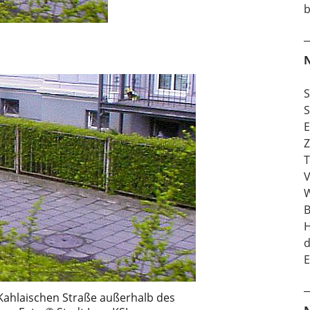
b
N
S
S
E
Z
T
V
W
B
H
d
E
Kahlaischen Straße außerhalb des