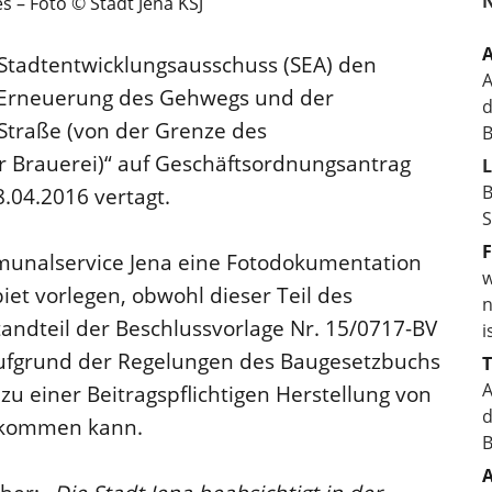
s – Foto © Stadt Jena KSJ
A
 Stadtentwicklungsausschuss (SEA) den
A
n Erneuerung des Gehwegs und der
d
Straße (von der Grenze des
B
er Brauerei)“ auf Geschäftsordnungsantrag
L
B
.04.2016 vertagt.
S
F
mmunalservice Jena eine Fotodokumentation
w
t vorlegen, obwohl dieser Teil des
n
ndteil der Beschlussvorlage Nr. 15/0717-BV
i
s aufgrund der Regelungen des Baugesetzbuchs
A
zu einer Beitragspflichtigen Herstellung von
d
 kommen kann.
B
A