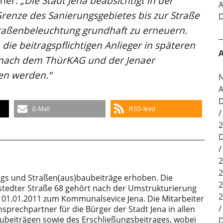
aher:
„Die Stadt Jena beabsichtigt in der
A
renze des Sanierungsgebietes bis zur Straße
D
raßenbeleuchtung grundhaft zu erneuern.
ie beitragspflichtigen Anlieger in späteren
A
n nach dem ThürKAG und der Jenaer
en werden.“
N
A
D
E-Mail
RSS-feed
2
D
2
2
ungs und Straßen(aus)baubeiträge erhoben. Die
2
stedter Straße 68 gehört nach der Umstrukturierung
2
t 01.01.2011 zum Kommunalsevice Jena. Die Mitarbeiter
sprechpartner für die Bürger der Stadt Jena in allen
beiträgen sowie des Erschließungsbeitrages, wobei
D