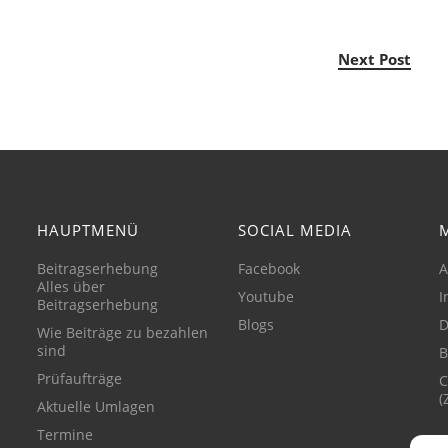
Next Post
HAUPTMENÜ
SOCIAL MEDIA
Beitragserhebung
Facebook
A
Alles über
Youtube
I
Beitragserhebung
Blogs
D
Wie Beiträge zu bezahlen
sind
B
Prüfaufträge
C
(
Aktuelle Umlagen
Termine