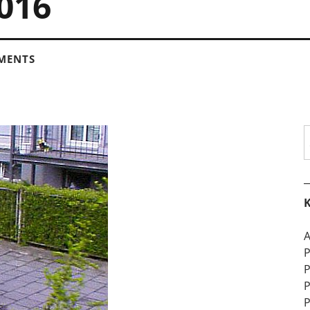
2016
MENTS
S
K
A
P
P
P
P