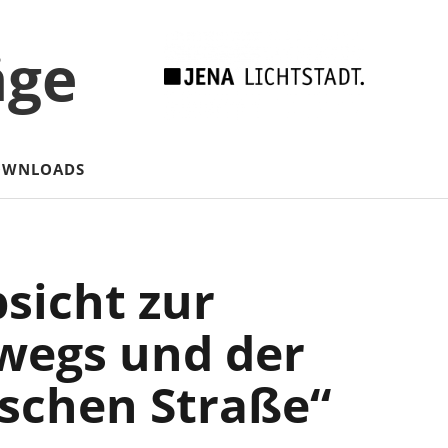
äge
OWNLOADS
sicht zur
wegs und der
ischen Straße“