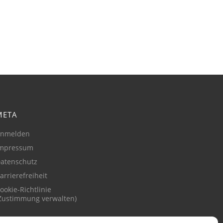
META
nmelden
mpressum
atenschutz
arrierefreiheit
ookie-Richtlinie
Zustimmung verwalten)