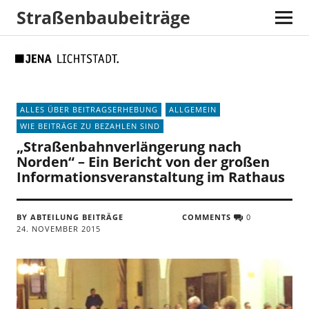
Straßenbaubeiträge
Skip
Skip
Site
Suche
to
to
map
Content
navigation
ALLES ÜBER BEITRAGSERHEBUNG
ALLGEMEIN
WIE BEITRÄGE ZU BEZAHLEN SIND
„Straßenbahnverlängerung nach
Norden“ – Ein Bericht von der großen
Informationsveranstaltung im Rathaus
BY ABTEILUNG BEITRÄGE
COMMENTS
0
24. NOVEMBER 2015