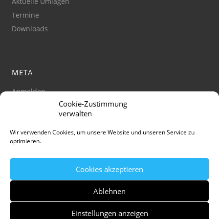
Aktuelle Umlagen
Termine
Downloads
META
Anmelden
Cookie-Zustimmung
Impressum
verwalten
Datenschutz
Barrierefreiheit
Wir verwenden Cookies, um unsere Website und unseren Service zu
optimieren.
Cookie-Richtlinie
(Zustimmung verwalten)
Cookies akzeptieren
Ablehnen
Einstellungen anzeigen
© Stadt Jena