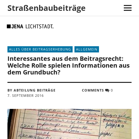
Straßenbaubeiträge
Skip
Skip
Site
Suche
to
to
map
Content
navigation
ALLES ÜBER BEITRAGSERHEBUNG
ALLGEMEIN
Interessantes aus dem Beitragsrecht:
Welche Rolle spielen Informationen aus
dem Grundbuch?
BY ABTEILUNG BEITRÄGE
COMMENTS
0
7. SEPTEMBER 2016