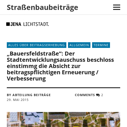
Straßenbaubeiträge
Skip
Skip
Site
Suche
to
to
map
Content
navigation
ALLES ÜBER BEITRAGSERHEBUNG
ALLGEMEIN
TERMINE
„Bauersfeldstraße“: Der
Stadtentwicklungsauschuss beschloss
einstimmg die Absicht zur
beitragspflichtigen Erneuerung /
Verbesserung
BY ABTEILUNG BEITRÄGE
COMMENTS
2
29. MAI 2015