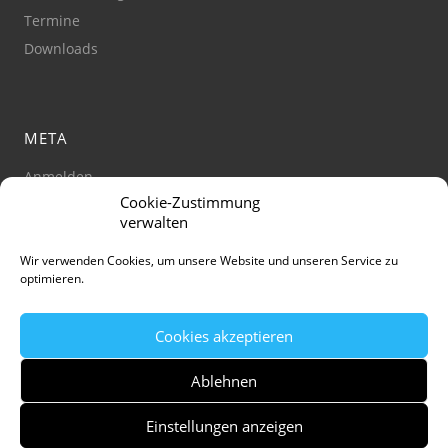
Termine
Downloads
META
Anmelden
Cookie-Zustimmung
Impressum
verwalten
Datenschutz
Barrierefreiheit
Wir verwenden Cookies, um unsere Website und unseren Service zu
optimieren.
Cookie-Richtlinie
(Zustimmung verwalten)
Cookies akzeptieren
Ablehnen
Einstellungen anzeigen
© Stadt Jena