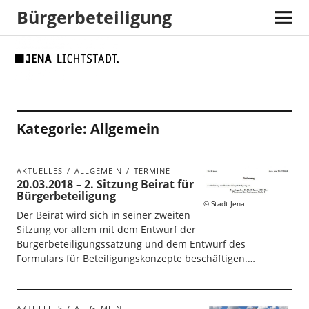
Bürgerbeteiligung
Skip
Skip
Site
Suche
to
to
map
Content
navigation
Kategorie:
Allgemein
AKTUELLES
ALLGEMEIN
TERMINE
20.03.2018 – 2. Sitzung Beirat für
Bürgerbeteiligung
Stadt Jena
Der Beirat wird sich in seiner zweiten
Sitzung vor allem mit dem Entwurf der
Bürgerbeteiligungssatzung und dem Entwurf des
Formulars für Beteiligungskonzepte beschäftigen.…
AKTUELLES
ALLGEMEIN