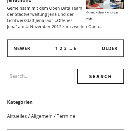
Jenathon2
Gemeinsam mit dem Open Data Team
JenaKultur / Andreas
der Stadtverwaltung Jena und der
Hub
Lichtwerkstatt Jena lädt „Offenes
Jena“ am 4. November 2017 zum zweiten Open…
NEWER
1
2
3
…
6
OLDER
Search
Kategorien
Aktuelles
Allgemein
Termine