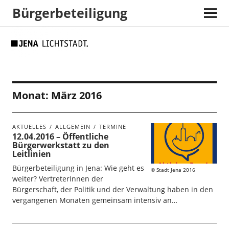
Bürgerbeteiligung
Skip
Skip
Site
Suche
to
to
map
Content
navigation
Monat:
März 2016
AKTUELLES
ALLGEMEIN
TERMINE
12.04.2016 – Öffentliche
Bürgerwerkstatt zu den
Leitlinien
Bürgerbeteiligung in Jena: Wie geht es
Stadt Jena 2016
weiter? VertreterInnen der
Bürgerschaft, der Politik und der Verwaltung haben in den
vergangenen Monaten gemeinsam intensiv an…