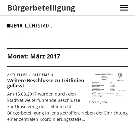
Bürgerbeteiligung
Skip
Skip
Site
Suche
to
to
map
Content
navigation
Monat:
März 2017
AKTUELLES
ALLGEMEIN
Weitere Beschlüsse zu Leitlinien
gefasst
Am 15.03.2017 wurden durch den
Stadtrat weiterführende Beschlüsse
Stadt Jena
zur Umsetzung der Leitlinien für
Bürgerbeteiligung in Jena getroffen. Neben der Einrichtung
einer zentralen Koordinierungsstelle…