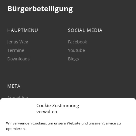
Bürgerbeteiligung
HAUPTMENÜ
SOCIAL MEDIA
Jenas Weg
Facebook
Termine
Youtube
Downloads
Blogs
META
Anmelden
Cookie-Zustimmung
Impressum
verwalten
Datenschutz
Barrierefreiheit
Wir verwenden Cookies, um unsere Website und unseren Service zu
optimieren.
Cookie-Richtlinie