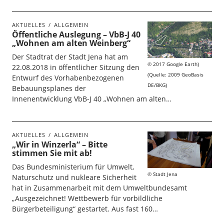
AKTUELLES
ALLGEMEIN
Öffentliche Auslegung – VbB-J 40
„Wohnen am alten Weinberg“
Der Stadtrat der Stadt Jena hat am
2017 Google Earth)
22.08.2018 in öffentlicher Sitzung den
(Quelle: 2009 GeoBasis
Entwurf des Vorhabenbezogenen
DE/BKG)
Bebauungsplanes der
Innenentwicklung VbB-J 40 „Wohnen am alten…
AKTUELLES
ALLGEMEIN
„Wir in Winzerla“ – Bitte
stimmen Sie mit ab!
Das Bundesministerium für Umwelt,
Stadt Jena
Naturschutz und nukleare Sicherheit
hat in Zusammenarbeit mit dem Umweltbundesamt
„Ausgezeichnet! Wettbewerb für vorbildliche
Bürgerbeteiligung“ gestartet. Aus fast 160…