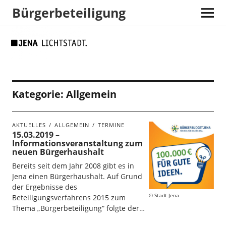
Bürgerbeteiligung
Skip
Skip
Site
Suche
to
to
map
Content
navigation
Kategorie:
Allgemein
AKTUELLES
ALLGEMEIN
TERMINE
15.03.2019 –
Informationsveranstaltung zum
neuen Bürgerhaushalt
Bereits seit dem Jahr 2008 gibt es in
Jena einen Bürgerhaushalt. Auf Grund
der Ergebnisse des
Stadt Jena
Beteiligungsverfahrens 2015 zum
Thema „Bürgerbeteiligung“ folgte der…