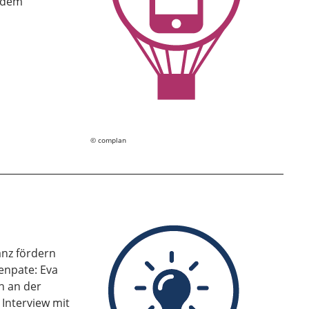
t dem
complan
anz fördern
enpate: Eva
n an der
n Interview mit