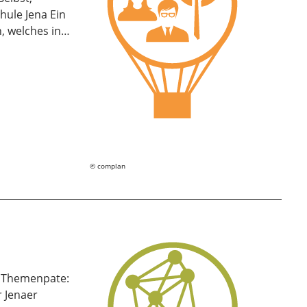
hule Jena Ein
, welches in…
complan
n Themenpate:
r Jenaer