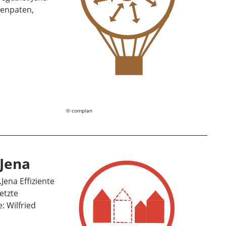
menpaten,
complan
.Jena
Jena Effiziente
etzte
 Wilfried