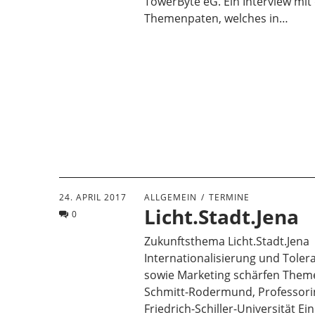
TowerByte eG. Ein Interview mi
Themenpaten, welches in…
24. APRIL 2017
ALLGEMEIN
TERMINE
Licht.Stadt.Jena
0
Zukunftsthema Licht.Stadt.Jena
Internationalisierung und Toler
sowie Marketing schärfen Them
Schmitt-Rodermund, Professori
Friedrich-Schiller-Universität Ei