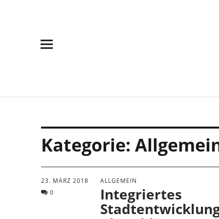
Skip
Skip
Site
Suche
to
to
map
Content
navigation
Kategorie:
Allgemei
23. MÄRZ 2018
ALLGEMEIN
Integriertes
0
Stadtentwicklun