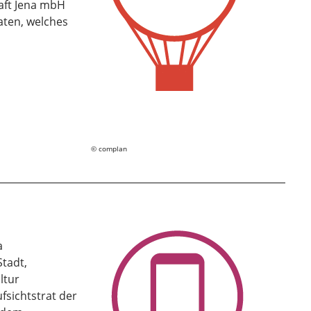
aft Jena mbH
aten, welches
complan
a
a
Stadt,
ltur
sichtstrat der