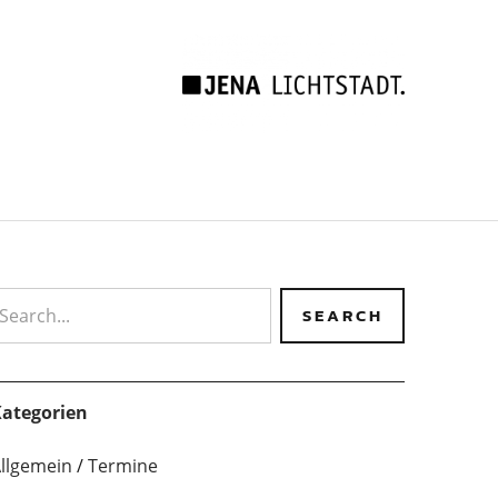
earch
ategorien
llgemein
Termine