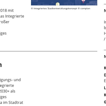
Integriertes Stadtentwicklungskonzept © complan
2018 mit
N
s Integrierte
roßer
I
b
iges
H
m
K
D
igungs- und
E
egrierte
L
2030+ als
K
iges
G
a im Stadtrat