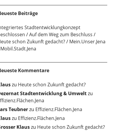
eueste Beiträge
ntegriertes Stadtentwicklungkonzept
eschlossen
Auf dem Weg zum Beschluss
eute schon Zukunft gedacht?
Mein.Unser.Jena
Mobil.Stadt.Jena
Neueste Kommentare
laus
zu
Heute schon Zukunft gedacht?
ezernat Stadtentwicklung & Umwelt
zu
ffizienz.Flächen.Jena
ars Teubner
zu
Effizienz.Flächen.Jena
laus
zu
Effizienz.Flächen.Jena
rosser Klaus
zu
Heute schon Zukunft gedacht?