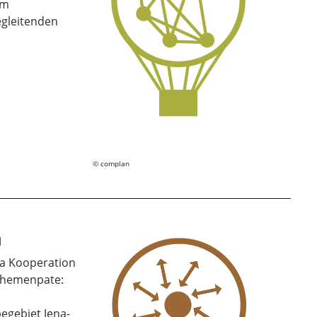
em
egleitenden
complan
a
na Kooperation
Themenpate:
egebiet Jena-