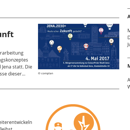
A
M
unft
D
J
Erarbeitung
ungskonzeptes
Jena statt. Die
sse dieser…
complan
W
eiterentwickeln
Beibst,