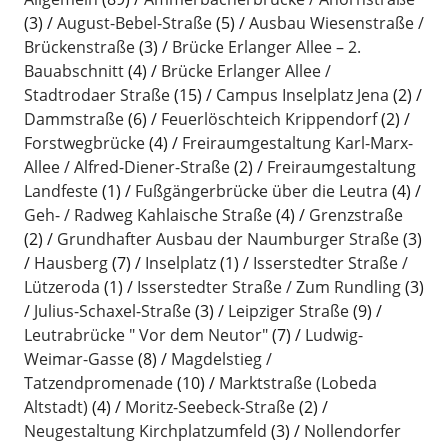
(3)
August-Bebel-Straße
(5)
Ausbau Wiesenstraße /
Brückenstraße
(3)
Brücke Erlanger Allee – 2.
Bauabschnitt
(4)
Brücke Erlanger Allee /
Stadtrodaer Straße
(15)
Campus Inselplatz Jena
(2)
Dammstraße
(6)
Feuerlöschteich Krippendorf
(2)
Forstwegbrücke
(4)
Freiraumgestaltung Karl-Marx-
Allee / Alfred-Diener-Straße
(2)
Freiraumgestaltung
Landfeste
(1)
Fußgängerbrücke über die Leutra
(4)
Geh- / Radweg Kahlaische Straße
(4)
Grenzstraße
(2)
Grundhafter Ausbau der Naumburger Straße
(3)
Hausberg
(7)
Inselplatz
(1)
Isserstedter Straße /
Lützeroda
(1)
Isserstedter Straße / Zum Rundling
(3)
Julius-Schaxel-Straße
(3)
Leipziger Straße
(9)
Leutrabrücke " Vor dem Neutor"
(7)
Ludwig-
Weimar-Gasse
(8)
Magdelstieg /
Tatzendpromenade
(10)
Marktstraße (Lobeda
Altstadt)
(4)
Moritz-Seebeck-Straße
(2)
Neugestaltung Kirchplatzumfeld
(3)
Nollendorfer