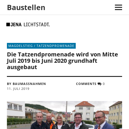
Baustellen
Skip
Skip
Site
Suche
to
to
map
Content
navigation
MAGDELSTIEG / TATZENDPROMENADE
Die Tatzendpromenade wird von Mitte
Juli 2019 bis Juni 2020 grundhaft
ausgebaut
BY BAUMASSNAHMEN
COMMENTS
0
11. JULI 2019