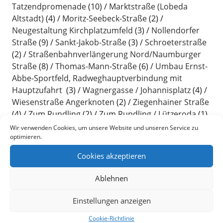
Tatzendpromenade
(10)
Marktstraße (Lobeda
Altstadt)
(4)
Moritz-Seebeck-Straße
(2)
Neugestaltung Kirchplatzumfeld
(3)
Nollendorfer
Straße
(9)
Sankt-Jakob-Straße
(3)
Schroeterstraße
(2)
Straßenbahnverlängerung Nord/Naumburger
Straße
(8)
Thomas-Mann-Straße
(6)
Umbau Ernst-
Abbe-Sportfeld, Radweghauptverbindung mit
Hauptzufahrt
(3)
Wagnergasse / Johannisplatz
(4)
Wiesenstraße Angerknoten
(2)
Ziegenhainer Straße
(4)
Zum Rundling
(2)
Zum Rundling / Lützeroda
(1)
Zwätzengasse/Ballhausgasse
(10)
Wir verwenden Cookies, um unsere Website und unseren Service zu
optimieren.
Cookies akzeptieren
Neueste Kommentare
Ablehnen
baumassnahmen
zu
Informationen zum Bauablauf
Grundhafter Ausbau Naumburger Straße
Einstellungen anzeigen
Benedikt
zu
Informationen zum Bauablauf
Cookie-Richtlinie