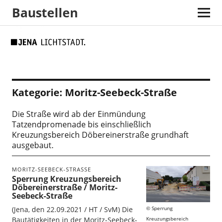
Baustellen
Skip
Skip
Site
Suche
to
to
map
Content
navigation
Kategorie:
Moritz-Seebeck-Straße
Die Straße wird ab der Einmündung
Tatzendpromenade bis einschließlich
Kreuzungsbereich Döbereinerstraße grundhaft
ausgebaut.
MORITZ-SEEBECK-STRASSE
Sperrung Kreuzungsbereich
Döbereinerstraße / Moritz-
Seebeck-Straße
Sperrung
(Jena, den 22.09.2021 / HT / SvM) Die
Kreuzungsbereich
Bautätigkeiten in der Moritz-Seebeck-