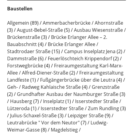
Baustellen
Allgemein
(89)
Ammerbacherbrücke / Ahornstraße
(3)
August-Bebel-Straße
(5)
Ausbau Wiesenstraße /
Brückenstraße
(3)
Brücke Erlanger Allee – 2.
Bauabschnitt
(4)
Brücke Erlanger Allee /
Stadtrodaer Straße
(15)
Campus Inselplatz Jena
(2)
Dammstraße
(6)
Feuerlöschteich Krippendorf
(2)
Forstwegbrücke
(4)
Freiraumgestaltung Karl-Marx-
Allee / Alfred-Diener-Straße
(2)
Freiraumgestaltung
Landfeste
(1)
Fußgängerbrücke über die Leutra
(4)
Geh- / Radweg Kahlaische Straße
(4)
Grenzstraße
(2)
Grundhafter Ausbau der Naumburger Straße
(3)
Hausberg
(7)
Inselplatz
(1)
Isserstedter Straße /
Lützeroda
(1)
Isserstedter Straße / Zum Rundling
(3)
Julius-Schaxel-Straße
(3)
Leipziger Straße
(9)
Leutrabrücke " Vor dem Neutor"
(7)
Ludwig-
Weimar-Gasse
(8)
Magdelstieg /