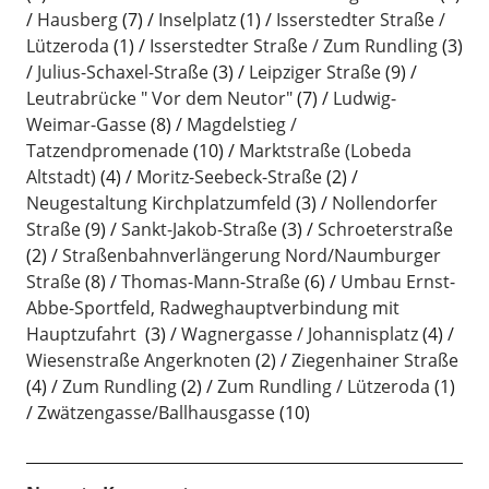
Hausberg
(7)
Inselplatz
(1)
Isserstedter Straße /
Lützeroda
(1)
Isserstedter Straße / Zum Rundling
(3)
Julius-Schaxel-Straße
(3)
Leipziger Straße
(9)
Leutrabrücke " Vor dem Neutor"
(7)
Ludwig-
Weimar-Gasse
(8)
Magdelstieg /
Tatzendpromenade
(10)
Marktstraße (Lobeda
Altstadt)
(4)
Moritz-Seebeck-Straße
(2)
Neugestaltung Kirchplatzumfeld
(3)
Nollendorfer
Straße
(9)
Sankt-Jakob-Straße
(3)
Schroeterstraße
(2)
Straßenbahnverlängerung Nord/Naumburger
Straße
(8)
Thomas-Mann-Straße
(6)
Umbau Ernst-
Abbe-Sportfeld, Radweghauptverbindung mit
Hauptzufahrt
(3)
Wagnergasse / Johannisplatz
(4)
Wiesenstraße Angerknoten
(2)
Ziegenhainer Straße
(4)
Zum Rundling
(2)
Zum Rundling / Lützeroda
(1)
Zwätzengasse/Ballhausgasse
(10)