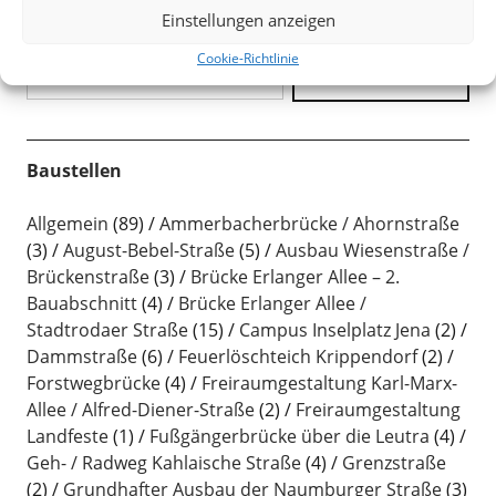
Einstellungen anzeigen
Search
Cookie-Richtlinie
Baustellen
Allgemein
(89)
Ammerbacherbrücke / Ahornstraße
(3)
August-Bebel-Straße
(5)
Ausbau Wiesenstraße /
Brückenstraße
(3)
Brücke Erlanger Allee – 2.
Bauabschnitt
(4)
Brücke Erlanger Allee /
Stadtrodaer Straße
(15)
Campus Inselplatz Jena
(2)
Dammstraße
(6)
Feuerlöschteich Krippendorf
(2)
Forstwegbrücke
(4)
Freiraumgestaltung Karl-Marx-
Allee / Alfred-Diener-Straße
(2)
Freiraumgestaltung
Landfeste
(1)
Fußgängerbrücke über die Leutra
(4)
Geh- / Radweg Kahlaische Straße
(4)
Grenzstraße
(2)
Grundhafter Ausbau der Naumburger Straße
(3)