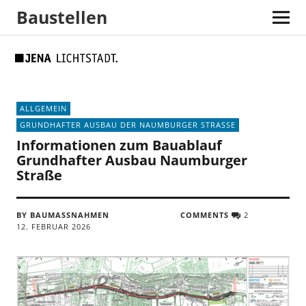
Baustellen
Skip
Skip
Site
Suche
to
to
map
Content
navigation
ALLGEMEIN
GRUNDHAFTER AUSBAU DER NAUMBURGER STRASSE
Informationen zum Bauablauf
Grundhafter Ausbau Naumburger
Straße
BY BAUMASSNAHMEN
COMMENTS
2
12. FEBRUAR 2026