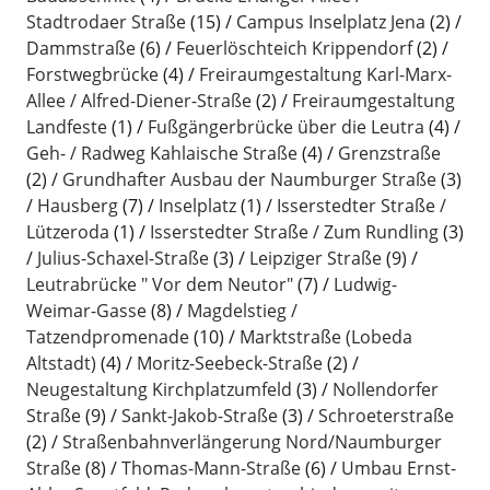
Stadtrodaer Straße
(15)
Campus Inselplatz Jena
(2)
Dammstraße
(6)
Feuerlöschteich Krippendorf
(2)
Forstwegbrücke
(4)
Freiraumgestaltung Karl-Marx-
Allee / Alfred-Diener-Straße
(2)
Freiraumgestaltung
Landfeste
(1)
Fußgängerbrücke über die Leutra
(4)
Geh- / Radweg Kahlaische Straße
(4)
Grenzstraße
(2)
Grundhafter Ausbau der Naumburger Straße
(3)
Hausberg
(7)
Inselplatz
(1)
Isserstedter Straße /
Lützeroda
(1)
Isserstedter Straße / Zum Rundling
(3)
Julius-Schaxel-Straße
(3)
Leipziger Straße
(9)
Leutrabrücke " Vor dem Neutor"
(7)
Ludwig-
Weimar-Gasse
(8)
Magdelstieg /
Tatzendpromenade
(10)
Marktstraße (Lobeda
Altstadt)
(4)
Moritz-Seebeck-Straße
(2)
Neugestaltung Kirchplatzumfeld
(3)
Nollendorfer
Straße
(9)
Sankt-Jakob-Straße
(3)
Schroeterstraße
(2)
Straßenbahnverlängerung Nord/Naumburger
Straße
(8)
Thomas-Mann-Straße
(6)
Umbau Ernst-