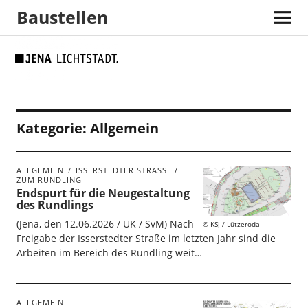
Baustellen
Skip
Skip
Site
Suche
to
to
map
Content
navigation
Kategorie:
Allgemein
ALLGEMEIN
ISSERSTEDTER STRASSE / Z
UM RUNDLING
Endspurt für die Neugestaltung
des Rundlings
(Jena, den 12.06.2026 / UK / SvM) Nach
KSJ / Lützeroda
Freigabe der Isserstedter Straße im letzten Jahr sind die
Arbeiten im Bereich des Rundling weit…
ALLGEMEIN