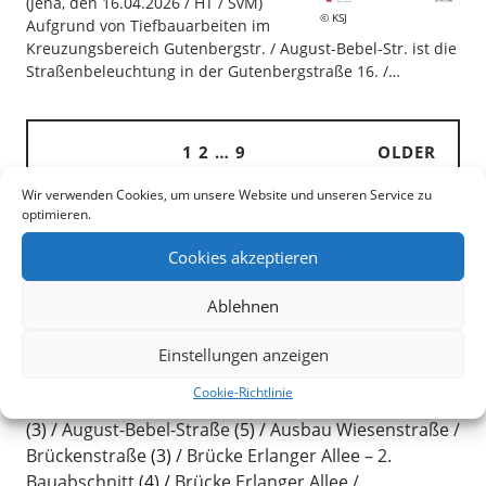
(Jena, den 16.04.2026 / HT / SvM)
KSJ
Aufgrund von Tiefbauarbeiten im
Kreuzungsbereich Gutenbergstr. / August-Bebel-Str. ist die
Straßenbeleuchtung in der Gutenbergstraße 16. /…
1
2
…
9
OLDER
Wir verwenden Cookies, um unsere Website und unseren Service zu
optimieren.
Search
Cookies akzeptieren
Ablehnen
Baustellen
Einstellungen anzeigen
Cookie-Richtlinie
Allgemein
(89)
Ammerbacherbrücke / Ahornstraße
(3)
August-Bebel-Straße
(5)
Ausbau Wiesenstraße /
Brückenstraße
(3)
Brücke Erlanger Allee – 2.
Bauabschnitt
(4)
Brücke Erlanger Allee /