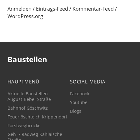
Anmelden
Eintrags-Feed
Kommentar-Feed
WordPress.org
Baustellen
HAUPTMENÜ
SOCIAL MEDIA
Aktuelle Baustellen
Facebook
August-Bebel-Straße
Youtube
Bahnhof Göschwitz
Blogs
Feuerlöschteich Krippendorf
Forstwegbrücke
Geh- / Radweg Kahlaische
Straße